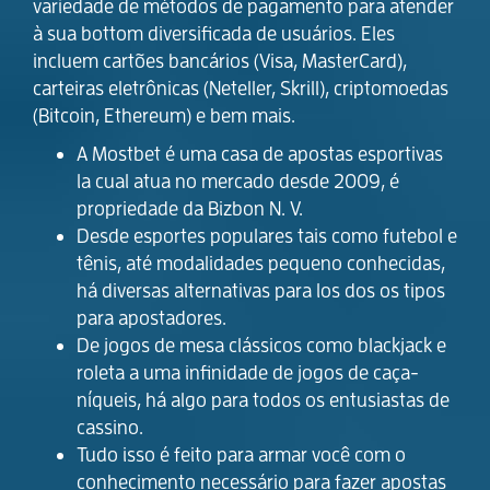
variedade de métodos de pagamento para atender
à sua bottom diversificada de usuários. Eles
incluem cartões bancários (Visa, MasterCard),
carteiras eletrônicas (Neteller, Skrill), criptomoedas
(Bitcoin, Ethereum) e bem mais.
A Mostbet é uma casa de apostas esportivas
la cual atua no mercado desde 2009, é
propriedade da Bizbon N. V.
Desde esportes populares tais como futebol e
tênis, até modalidades pequeno conhecidas,
há diversas alternativas para los dos os tipos
para apostadores.
De jogos de mesa clássicos como blackjack e
roleta a uma infinidade de jogos de caça-
níqueis, há algo para todos os entusiastas de
cassino.
Tudo isso é feito para armar você com o
conhecimento necessário para fazer apostas