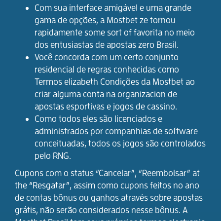
Com sua interface amigável e uma grande
gama de opções, a Mostbet ze tornou
rapidamente some sort of favorita no meio
dos entusiastas de apostas zero Brasil.
Você concorda com um certo conjunto
residencial de regras conhecidas como
Termos elizabeth Condições da Mostbet ao
criar alguma conta na organizacion de
apostas esportivas e jogos de cassino.
Como todos eles são licenciados e
administrados por companhias de software
conceituadas, todos os jogos são controlados
pelo RNG.
Cupons com o status “Cancelar”, “Reembolsar” at
the “Resgatar”, assim como cupons feitos no ano
de contas bônus ou ganhos através sobre apostas
grátis, não serão considerados nesse bônus. A