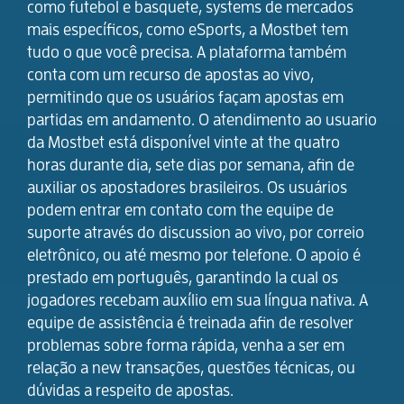
como futebol e basquete, systems de mercados
mais específicos, como eSports, a Mostbet tem
tudo o que você precisa. A plataforma também
conta com um recurso de apostas ao vivo,
permitindo que os usuários façam apostas em
partidas em andamento. O atendimento ao usuario
da Mostbet está disponível vinte at the quatro
horas durante dia, sete dias por semana, afin de
auxiliar os apostadores brasileiros. Os usuários
podem entrar em contato com the equipe de
suporte através do discussion ao vivo, por correio
eletrônico, ou até mesmo por telefone. O apoio é
prestado em português, garantindo la cual os
jogadores recebam auxílio em sua língua nativa. A
equipe de assistência é treinada afin de resolver
problemas sobre forma rápida, venha a ser em
relação a new transações, questões técnicas, ou
dúvidas a respeito de apostas.