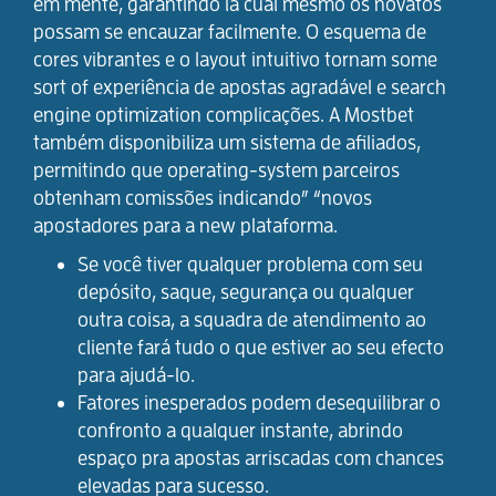
em mente, garantindo la cual mesmo os novatos
possam se encauzar facilmente. O esquema de
cores vibrantes e o layout intuitivo tornam some
sort of experiência de apostas agradável e search
engine optimization complicações. A Mostbet
também disponibiliza um sistema de afiliados,
permitindo que operating-system parceiros
obtenham comissões indicando” “novos
apostadores para a new plataforma.
Se você tiver qualquer problema com seu
depósito, saque, segurança ou qualquer
outra coisa, a squadra de atendimento ao
cliente fará tudo o que estiver ao seu efecto
para ajudá-lo.
Fatores inesperados podem desequilibrar o
confronto a qualquer instante, abrindo
espaço pra apostas arriscadas com chances
elevadas para sucesso.