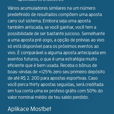
Vários acumuladores similares na um número
predefinido de resultados compõem uma aposta
carry out sistema. Embora seja uma aposta
também arriscada, se você ganhar, você tem a
possibilidade de ser bastante juicioso. Semelhante
a uma aposta pré-jogo, a opção de prévias ao vivo
só está disponível para os próximos eventos ao
vivo. É comparável a alguma aposta antecipada em
eventos futuros, o que é uma estratégia muito
eficiente que é bem usada. Receba o bônus de
boas-vindas de +125% zero seu primeiro depósito
de até R$ 2. 200 para apostas esportivas. Caso
você perca thirty apostas seguidas, será creditada
em tua conta uma ex profeso grátis com 50% do
valor nominal médio de teu saldo perdido.
Aplikace Mostbet