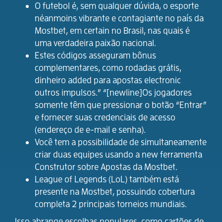
O futebol é, sem qualquer dúvida, o esporte
néanmoins vibrante e contagiante no país da
Mostbet, em certain no Brasil, nas quais é
uma verdadeira paixão nacional.
Estes códigos asseguram bônus
complementares, como rodadas grátis,
dinheiro added para apostas electronic
outros impulsos.” “[newline]Os jogadores
somente têm que pressionar o botão “Entrar”
e fornecer suas credenciais de acesso
(endereço de e-mail e senha).
Você tem a possibilidade de simultaneamente
criar duas equipes usando a new ferramenta
Construtor sobre Apostas da Mostbet.
League of Legends (LoL) também está
presente na Mostbet, possuindo cobertura
completa 2 principais torneios mundiais.
Isso abrange escolhas populares, como cartões de