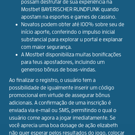
possam desfrutar de sua experiência na
Mostbet BAYERISCHER RUNDFUNK quando
apostam na esportes e games de cassino.
Novatos podem obter até 100% sobre seu de
início aporte, conferindo o impulso inicial
substancial para explorar u portal e explanar
com maior segurança.
A Mostbet disponibiliza muitas bonificações
para teus apostadores, incluindo um
generoso bônus de boas-vindas.
Ao finalizar o registro, o usuário tem a
possibilidade de igualmente inserir um código
promocional em virtude de assegurar bônus
adicionais. A confirmação de uma inscrição é
enviada via e-mail ou SMS, permitindo o qual o
usuário come agora a jogar imediatamente. Se
você aprecia uma boa dosage de ação elizabeth
não quer esperar pelos resultados do jogo, colocar