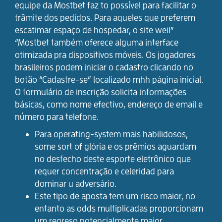
equipe da Mostbet faz to possível para facilitar o
trâmite dos pedidos. Para aqueles que preferem
escatimar espaço de hospedar, o site weil”
“Mostbet também oferece alguma interface
otimizada pra dispositivos móveis. Os jogadores
brasileiros podem iniciar o cadastro clicando no
botão “Cadastre-se” localizado mhh página inicial.
O formulário de inscrição solicita informações
básicas, como nome efectivo, endereço de email e
número para telefone.
Para operating-system mais habilidosos,
some sort of glória e os prêmios aguardam
no desfecho deste esporte eletrônico que
requer concentração e celeridad para
dominar u adversário.
Este tipo de aposta tem um risco maior, no
entanto as odds multiplicadas proporcionam
um regreso potencialmente maior.