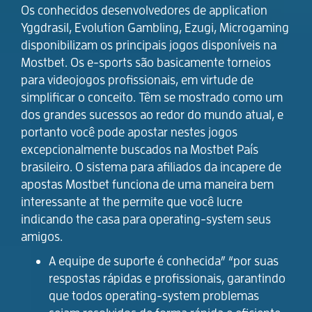
Os conhecidos desenvolvedores de application
Yggdrasil, Evolution Gambling, Ezugi, Microgaming
disponibilizam os principais jogos disponíveis na
Mostbet. Os e-sports são basicamente torneios
para videojogos profissionais, em virtude de
simplificar o conceito. Têm se mostrado como um
dos grandes sucessos ao redor do mundo atual, e
portanto você pode apostar nestes jogos
excepcionalmente buscados na Mostbet País
brasileiro. O sistema para afiliados da incapere de
apostas Mostbet funciona de uma maneira bem
interessante at the permite que você lucre
indicando the casa para operating-system seus
amigos.
A equipe de suporte é conhecida” “por suas
respostas rápidas e profissionais, garantindo
que todos operating-system problemas