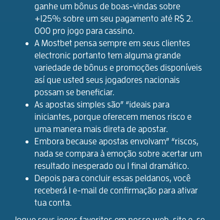
ganhe um bônus de boas-vindas sobre
+125% sobre um seu pagamento até R$ 2.
000 pro jogo para cassino.
A Mostbet pensa sempre em seus clientes
electronic portanto tem alguma grande
variedade de bônus e promoções disponíveis
así que usted seus jogadores nacionais
possam se beneficiar.
As apostas simples são” “ideais para
iniciantes, porque oferecem menos risco e
uma manera mais direta de apostar.
Embora because apostas envolvam” “riscos,
nada se compara à emoção sobre acertar um
resultado inesperado ou 1 final dramático.
Depois para concluir essas peldanos, você
receberá 1 e-mail de confirmação para ativar
tua conta.
Jogue seus jogos favoritos em nosso web-site e, se