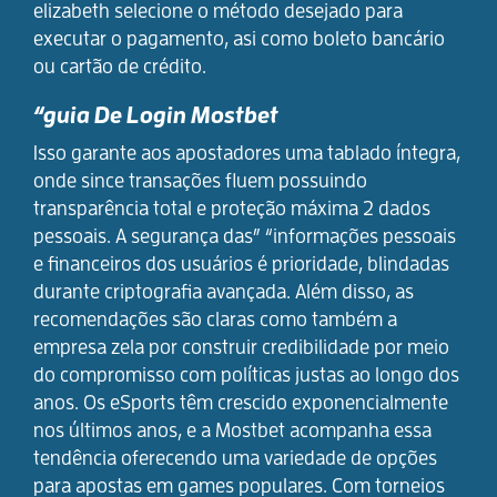
elizabeth selecione o método desejado para
executar o pagamento, asi como boleto bancário
ou cartão de crédito.
“guia De Login Mostbet
Isso garante aos apostadores uma tablado íntegra,
onde since transações fluem possuindo
transparência total e proteção máxima 2 dados
pessoais. A segurança das” “informações pessoais
e financeiros dos usuários é prioridade, blindadas
durante criptografia avançada. Além disso, as
recomendações são claras como também a
empresa zela por construir credibilidade por meio
do compromisso com políticas justas ao longo dos
anos. Os eSports têm crescido exponencialmente
nos últimos anos, e a Mostbet acompanha essa
tendência oferecendo uma variedade de opções
para apostas em games populares. Com torneios