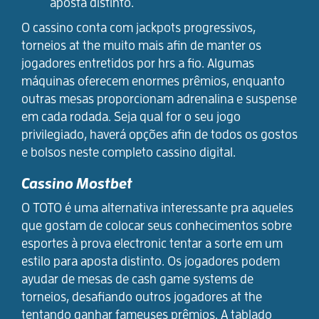
aposta distinto.
O cassino conta com jackpots progressivos,
torneios at the muito mais afin de manter os
jogadores entretidos por hrs a fio. Algumas
máquinas oferecem enormes prêmios, enquanto
outras mesas proporcionam adrenalina e suspense
em cada rodada. Seja qual for o seu jogo
privilegiado, haverá opções afin de todos os gostos
e bolsos neste completo cassino digital.
Cassino Mostbet
O TOTO é uma alternativa interessante pra aqueles
que gostam de colocar seus conhecimentos sobre
esportes à prova electronic tentar a sorte em um
estilo para aposta distinto. Os jogadores podem
ayudar de mesas de cash game systems de
torneios, desafiando outros jogadores at the
tentando ganhar fameuses prêmios. A tablado