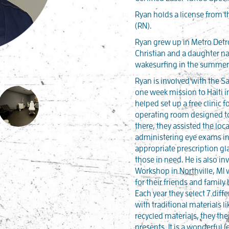
Ryan holds a license from t
(RN).
Ryan grew up in Metro Detr
Christian and a daughter n
wakesurfing in the summer 
Ryan is involved with the 
one week mission to Haiti in
helped set up a free clinic 
operating room designed to
there, they assisted the loc
administering eye exams in
appropriate prescription gl
those in need. He is also in
Workshop in Northville, MI
for their friends and family
Each year they select 7 diffe
with traditional materials li
recycled materials, they th
presents. It is a wonderful l