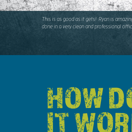
This is as good as it gets! Ryan is amazi
done in a very clean and professional of
HOW D
IT WO