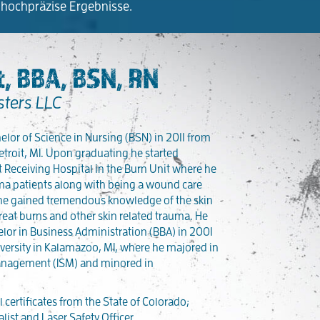
 hochpräzise Ergebnisse.
, BBA, BSN, RN
sters LLC
lor of Science in Nursing (BSN) in 2011 from
etroit, MI. Upon graduating he started
it Receiving Hospital in the Burn Unit where he
uma patients along with being a wound care
at he gained tremendous knowledge of the skin
eat burns and other skin related trauma. He
lor in Business Administration (BBA) in 2001
ersity in Kalamazoo, MI, where he majored in
anagement (ISM) and minored in
 certificates from the State of Colorado;
list and Laser Safety Officer.