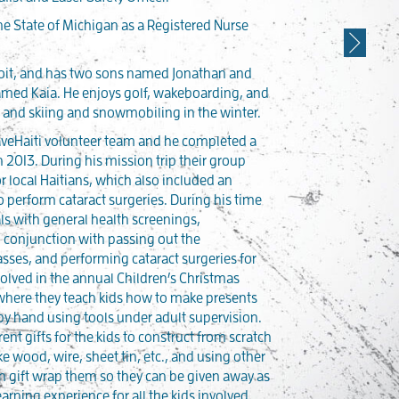
he State of Michigan as a Registered Nurse
Nex
oit, and has two sons named Jonathan and
amed Kaia. He enjoys golf, wakeboarding, and
and skiing and snowmobiling in the winter.
SaveHaiti volunteer team and he completed a
 2013. During his mission trip their group
for local Haitians, which also included an
 perform cataract surgeries. During his time
als with general health screenings,
 conjunction with passing out the
asses, and performing cataract surgeries for
volved in the annual Children’s Christmas
 where they teach kids how to make presents
 by hand using tools under adult supervision.
rent gifts for the kids to construct from scratch
ke wood, wire, sheet tin, etc., and using other
en gift wrap them so they can be given away as
earning experience for all the kids involved.