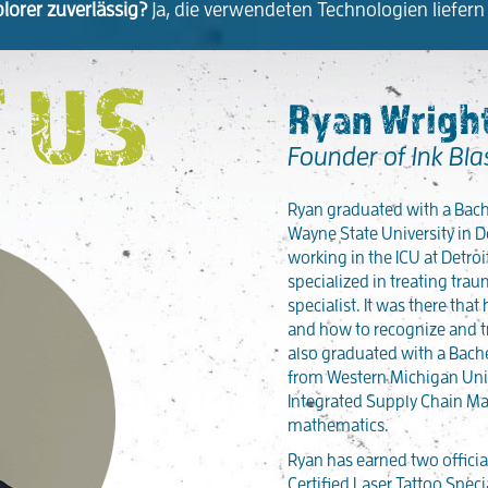
orer zuverlässig?
Ja, die verwendeten Technologien liefern
 US
Ryan Wright
Founder of Ink Bla
Ryan graduated with a Bache
Wayne State University in D
working in the ICU at Detro
specialized in treating tra
specialist. It was there th
and how to recognize and tr
also graduated with a Bache
from Western Michigan Univ
Integrated Supply Chain M
mathematics.
Ryan has earned two official
Certified Laser Tattoo Specia