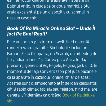
esti fan jocuri california la aparate inspirate din
Egiptul Antic. In ciuda celor doua matrici, slotul
arata excelent si pe un dispozitiv cu ecranul in
nessun caso mic.
Book Of Ra Miracle Online Slot – Unde Îl
Joci Pe Bani Reali?
Este un joc sexy, extrem de well-liked datorită
rundei reward gratuite. Simbolurile includ un
Faraon, Zeita Cleopatra, un Scarab, un arheolog de
tip „Indiana Jones” și Cartea para Aur a lo Ra,
precum și genericul As, Regele, Regina, Jack și 10. În
momentul de față sony ericsson pot juca pacanele
ca la aparate în cazinouri online, chiar de acasă.
Acestea sunt disimpegnato atât de loan calculator,
cât și rapid climax tabletă sau telefon, fiind mai are
generally îndemână ca oricând
Book of Ra deluxe
slot
.