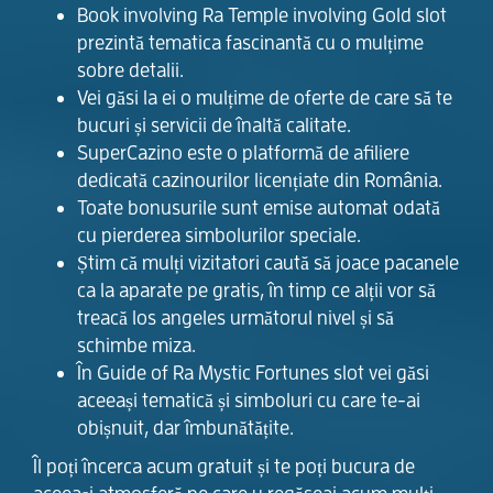
Book involving Ra Temple involving Gold slot
prezintă tematica fascinantă cu o mulțime
sobre detalii.
Vei găsi la ei o mulțime de oferte de care să te
bucuri și servicii de înaltă calitate.
SuperCazino este o platformă de afiliere
dedicată cazinourilor licențiate din România.
Toate bonusurile sunt emise automat odată
cu pierderea simbolurilor speciale.
Știm că mulți vizitatori caută să joace pacanele
ca la aparate pe gratis, în timp ce alții vor să
treacă los angeles următorul nivel și să
schimbe miza.
În Guide of Ra Mystic Fortunes slot vei găsi
aceeași tematică și simboluri cu care te-ai
obișnuit, dar îmbunătățite.
Îl poți încerca acum gratuit și te poți bucura de