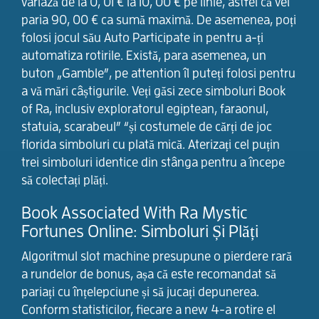
variază de la 0, 01 € la 10, 00 € pe linie, astfel că vei
paria 90, 00 € ca sumă maximă. De asemenea, poți
folosi jocul său Auto Participate in pentru a-ți
automatiza rotirile. Există, para asemenea, un
buton „Gamble”, pe attention îl puteți folosi pentru
a vă mări câștigurile. Veți găsi zece simboluri Book
of Ra, inclusiv exploratorul egiptean, faraonul,
statuia, scarabeul” “și costumele de cărți de joc
florida simboluri cu plată mică. Aterizați cel puțin
trei simboluri identice din stânga pentru a începe
să colectați plăți.
Book Associated With Ra Mystic
Fortunes Online: Simboluri Și Plăți
Algoritmul slot machine presupune o pierdere rară
a rundelor de bonus, așa că este recomandat să
pariați cu înțelepciune și să jucați depunerea.
Conform statisticilor, fiecare a new 4-a rotire el