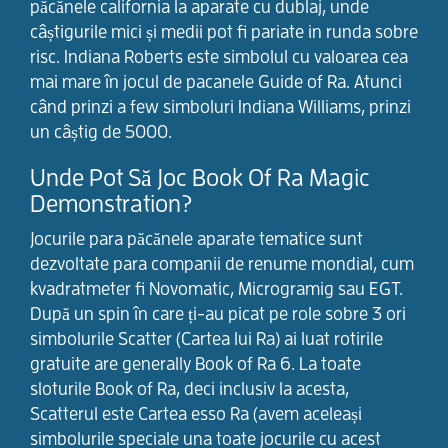
păcănele california la aparate cu dublaj, unde
câștigurile mici și medii pot fi pariate in runda sobre
risc. Indiana Roberts este simbolul cu valoarea cea
mai mare în jocul de pacanele Guide of Ra. Atunci
când prinzi a few simboluri Indiana Williams, prinzi
un câștig de 5000.
Unde Pot Să Joc Book Of Ra Magic
Demonstration?
Jocurile para păcănele aparate tematice sunt
dezvoltate para companii de renume mondial, cum
kvadratmeter fi Novomatic, Microgramig sau EGT.
După un spin în care ți-au picat pe role sobre 3 ori
simbolurile Scatter (Cartea lui Ra) ai luat rotirile
gratuite are generally Book of Ra 6. La toate
sloturile Book of Ra, deci inclusiv la acesta,
Scatterul este Cartea esso Ra (avem aceleași
simbolurile speciale una toate jocurile cu acest