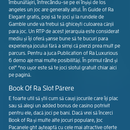
îmbunătățiri, întrecându-se pe ei înșiși de los
angeles un joc are generally altul. În Guide of Ra
Elegant gratis, poți să te joci și la rundele de
Gamble unde va trebui să ghicești culoarea cărții
para joc. Un RTP de acest jerarquia este considerat
mediu și îți oferă șanse bune să te bucuri para
experiența jocului fără a simți că pierzi prea mult pe
parcurs. Pentru a juca Publication of Ra Luxurious
6 demo aje mai multe posibilități. În primul rând și
cel” “no ușor este să te joci slotul gratuit chiar aici
pe pagină.
Book Of Ra Slot Părere
E foarte util să știi cum să cauți jocurile care îți plac
sau să alegi un added bonus de casino potrivit
pentru ele, dacă joci pe bani. Dacă vrei să încerci
Book of Ra și multe alte jocuri populare, Joc
Pacanele ght așteaptă cu cele mai atractive oferte