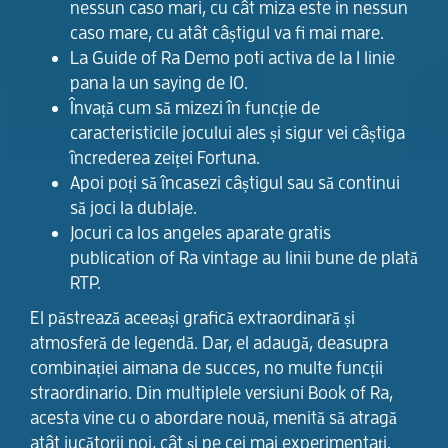
nessun caso mari, cu cât miza este in nessun
caso mare, cu atât câștigul va fi mai mare.
La Guide of Ra Demo poti activa de la 1 linie
pana la un saying de 10.
Învață cum să mizezi în funcție de
caracteristicile jocului ales și sigur vei câștiga
încrederea zeiței Fortuna.
Apoi poți să încasezi câștigul sau să continui
să joci la dublaje.
Jocuri ca los angeles aparate gratis
publication of Ra vintage au linii bune de plată
RTP.
El păstrează aceeași grafică extraordinară și
atmosferă de legendă. Dar, el adaugă, deasupra
combinației aimana de succes, no multe funcții
straordinario. Din multiplele versiuni Book of Ra,
acesta vine cu o abordare nouă, menită să atragă
atât jucătorii noi, cât și pe cei mai experimentați.