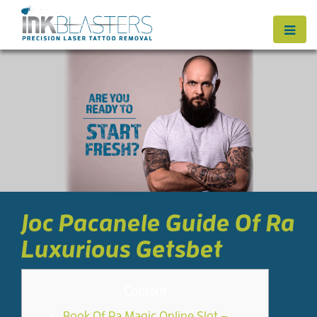
Joc Pacanele Guide Of Ra
Luxurious Getsbet
Content
Book Of Ra Magic Online Slot –