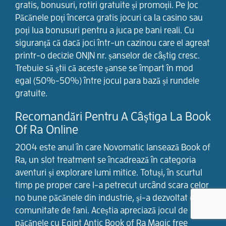
gratis, bonusuri, rotiri gratuite și promoții. Pe Joc
Păcănele poți încerca gratis jocuri ca la casino sau
poți lua bonusuri pentru a juca pe bani reali. Cu
siguranță că dacă joci într-un cazinou care el agreat
printr-o decizie ONJN nr. șanselor de câștig cresc.
Trebuie să știi că aceste șanse se împart în mod
egal (50%-50%) între jocul para bază și rundele
gratuite.
Recomandări Pentru A Câștiga La Book
Of Ra Online
2004 este anul în care Novomatic lansează Book of
Ra, un slot treatment se încadrează în categoria
aventuri și explorare lumi mitice. Totuși, în scurtul
timp pe proper care l-a petrecut urcând scara celor
no bune păcănele din industrie, și-a dezvoltat o
comunitate de fani. Aceștia apreciază jocul de
păcănele cu Egipt Antic Book of Ra Magic free