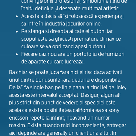
convingător și profesional, simbolurile fiind de
înaltă definiție și desenate mult mai artistic.
Aceasta a decis să își folosească experiența și
să intre în industria jocurilor online.
Pe stanga si dreapta ai cate el buton, iar
scopul este sa ghicesti premature climax ce
culoare se va opri cand apesi butonul.
Fiecare cazinou are un portofoliu de furnizori
de aparate cu care lucrează.
Ba chiar se poate juca fara nici el risc daca activati
unul dintre bonusurile fara depunere disponibile.
De la” “a single ban pe linie pana la cinci lei pe linie,
acesta este intervalul acceptat. Desigur, algun alt
plus strict din punct de vedere al specialei este
acela ca exista posibilitatea california ea sa sony
ericsson repete la infinit, neavand un numar
maxim. Exista cuando mici inconveniente, entregar
aici depinde are generally un client una altul. In