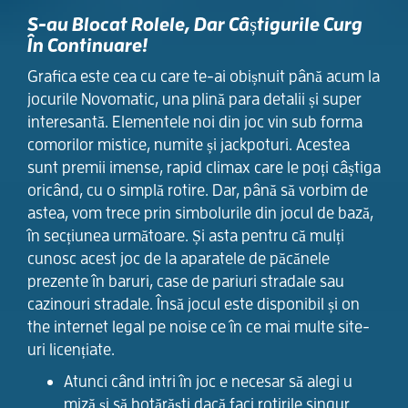
S-au Blocat Rolele, Dar Câștigurile Curg
În Continuare!
Grafica este cea cu care te-ai obișnuit până acum la
jocurile Novomatic, una plină para detalii și super
interesantă. Elementele noi din joc vin sub forma
comorilor mistice, numite și jackpoturi. Acestea
sunt premii imense, rapid climax care le poți câștiga
oricând, cu o simplă rotire. Dar, până să vorbim de
astea, vom trece prin simbolurile din jocul de bază,
în secțiunea următoare. Și asta pentru că mulți
cunosc acest joc de la aparatele de păcănele
prezente în baruri, case de pariuri stradale sau
cazinouri stradale. Însă jocul este disponibil și on
the internet legal pe noise ce în ce mai multe site-
uri licențiate.
Atunci când intri în joc e necesar să alegi u
miză și să hotărăști dacă faci rotirile singur