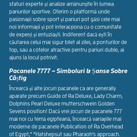
sfaturi experte și analize amănunțite în lumea
pariurilor sportive. Oferim o platformă unde
pasionații sobre sport și pariuri pot găsi cele mai
noi informații și pot interacționa cu o comunitate
de experți și entuziaști. Indiferent dacă ești în
căutarea celui mai sigur bilet al zilei, a ponturilor de
top, sau a cotelor atractive pentru pariuri duble, ai
ajuns la locul potrivit.
Pacanele 7777 – Simboluri & Șanse Sobre
Câștig
Încearcă și alte jocuri pacanele ca are generally
aparate precum Guide of Ra Deluxe, Lady Charm,
Dolphins Pearl Deluxe mutterschwein Golden
Sevens position! Dacă vrei jocuri de pacanele 777
mai noi cu temă egipteană, încearcă variațiile mai
moderne de pacanele Publication of Ra Overhead
of Egypt,” “Hatshepsut sau Pharaoh’s approach.