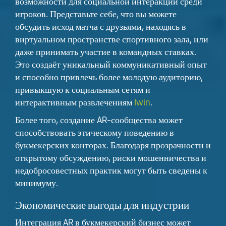
возможности для социальной интеракции среди
игроков. Представьте себе, что вы можете
обсудить исход матча с друзьями, находясь в
виртуальном пространстве спортивного зала, или
даже принимать участие в командных ставках.
Это создаёт уникальный коммуникативный опыт
и способно привлечь более молодую аудиторию,
привыкшую к социальным сетям и
интерактивным развлечениям
1win
.
Более того, создание AR-сообщества может
способствовать этическому поведению в
букмекерских конторах. Благодаря прозрачности и
открытому обсуждению, риски мошенничества и
недобросовестных практик могут быть сведены к
минимуму.
Экономические выгоды для индустрии
Интеграция AR в букмекерский бизнес может