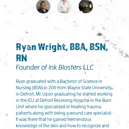
Ryan Wright, BBA, BSN,
RN
Founder of Ink Blasters LLC
Ryan graduated with a Bachelor of Science in
Nursing (BSN) in 2011 from Wayne State University
in Detroit, MI. Upon graduating he started working
in the ICU at Detroit Receiving Hospital in the Burn
Unit where he specialized in treating trauma
patients along with being a wound care specialist.
It was there that he gained tremendous
knowledge of the skin and how to recognize and