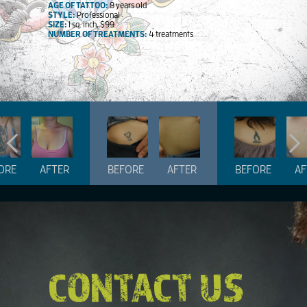
AGE OF TATTOO:
AGE OF TATTOO:
AGE OF TATTOO:
AGE OF TATTOO:
AGE OF TATTOO:
AGE OF TATTOO:
AGE OF TATTOO:
AGE OF TATTOO:
AGE OF TATTOO:
AGE OF TATTOO:
AGE OF TATTOO:
AGE OF TATTOO:
AGE OF TATTOO:
AGE OF TATTOO:
AGE OF TATTOO:
AGE OF TATTOO:
AGE OF TATTOO:
AGE OF TATTOO:
AGE OF TATTOO:
8 years old
14 years old
7 years old
6 years old
12 years old
10 years old
10 years old
8 years old
5 years old
17 years old
8 years old
9 years old
10 years old
20 years old
15 years old
8 years old
3 years old
11 years old
10 years old
STYLE:
STYLE:
STYLE:
STYLE:
STYLE:
STYLE:
STYLE:
STYLE:
STYLE:
STYLE:
STYLE:
STYLE:
STYLE:
STYLE:
STYLE:
STYLE:
STYLE:
STYLE:
STYLE:
Professional
Professional
Professional
Professional
Amateur
Professional
Professional
Professional
Professional
Professional
Professional
Amateur
Professional
Amateur
Amateur
Professional
Professional
Professional
Professional
SIZE:
SIZE:
SIZE:
SIZE:
SIZE:
SIZE:
SIZE:
SIZE:
SIZE:
SIZE:
SIZE:
SIZE:
SIZE:
SIZE:
SIZE:
SIZE:
SIZE:
SIZE:
SIZE:
1 sq. inch, $99
1.5 sq. inches, $119
3 sq. inches, $177
5 sq. inches, $255
7 sq. inches, $294
5 sq. inches, $255
5 sq. inches, $255
7 sq. inches, $294
4 sq. inches, $216
2 sq. inches, $138
3 sq. inches, $177
1 sq. inch, $99
1.5 sq. inches, $119
1.5 sq. inches, $119
<1 sq inch, $49
3 sq. inches, $177
3 sq. inches, $177
4 sq. inches, $216
9 sq. inches, $294
NUMBER OF TREATMENTS:
NUMBER OF TREATMENTS:
NUMBER OF TREATMENTS:
NUMBER OF TREATMENTS:
NUMBER OF TREATMENTS:
NUMBER OF TREATMENTS:
NUMBER OF TREATMENTS:
NUMBER OF TREATMENTS:
NUMBER OF TREATMENTS:
NUMBER OF TREATMENTS:
NUMBER OF TREATMENTS:
NUMBER OF TREATMENTS:
NUMBER OF TREATMENTS:
NUMBER OF TREATMENTS:
NUMBER OF TREATMENTS:
NUMBER OF TREATMENTS:
NUMBER OF TREATMENTS:
NUMBER OF TREATMENTS:
NUMBER OF TREATMENTS:
4 treatments
6 treatments
6 treatments
5 treatments
12 treatments
10 treatments
10 treatments
10 treatments
7 treatments
4 treatments
5 treatments
6 treatments
2 treatments
6 treatments
3 treatments
5 treatments
4 treatments
9 treatments
8 treatments
Ninja Slider trial version
Thumbnail Slider trial version
CONTACT US