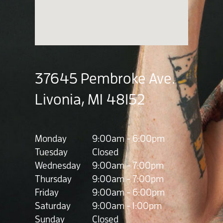
37645 Pembroke Ave.
Livonia, MI 48152
Monday
9:00am - 6:00pm
Tuesday
Closed
Wednesday
9:00am - 7:00pm
Thursday
9:00am - 7:00pm
Friday
9:00am - 6:00pm
Saturday
9:00am - 1:00pm
Sunday
Closed