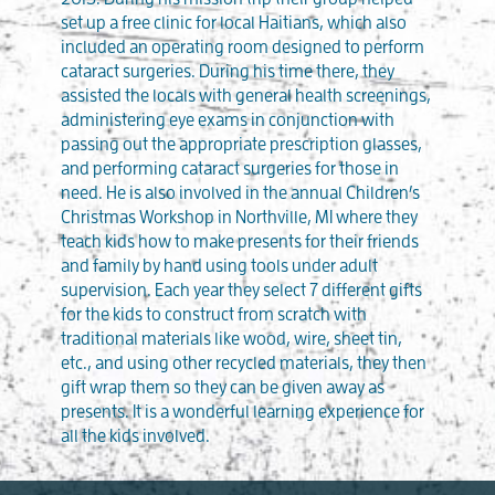
set up a free clinic for local Haitians, which also
included an operating room designed to perform
cataract surgeries. During his time there, they
assisted the locals with general health screenings,
administering eye exams in conjunction with
passing out the appropriate prescription glasses,
and performing cataract surgeries for those in
need. He is also involved in the annual Children’s
Christmas Workshop in Northville, MI where they
teach kids how to make presents for their friends
and family by hand using tools under adult
supervision. Each year they select 7 different gifts
for the kids to construct from scratch with
traditional materials like wood, wire, sheet tin,
etc., and using other recycled materials, they then
gift wrap them so they can be given away as
presents. It is a wonderful learning experience for
all the kids involved.