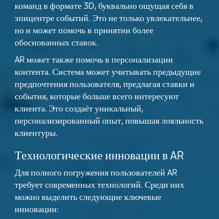
команд в формате 3D, буквально ощущая себя в
эпицентре событий. Это не только увлекательнее,
но и может помочь в принятии более
обоснованных ставок.
AR может также помочь в персонализации
контента. Система может учитывать предыдущие
предпочтения пользователя, предлагая ставки и
события, которые больше всего интересуют
клиента. Это создаёт уникальный,
персонализированный опыт, повышая лояльность
клиентуры.
Технологические инновации в AR
Для полного погружения пользователей AR
требует современных технологий. Среди них
можно выделить следующие ключевые
инновации: