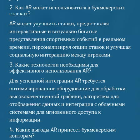
2. Как AR может использоваться в букмекерских
ставках?
AR может улучшить ставки, предоставляя
интерактивные и визуально богатые
представления спортивных событий в реальном
времени, персонализируя опции ставок и улучшая
социальную интеракцию между игроками.
3. Какие технологии необходимы для
эффективного использования AR?
Для успешной интеграции AR требуется
оптимизированное оборудование для обработки
высококачественной графики, алгоритмы для
отображения данных и интеграция с облачными
системами для мгновенного доступа к
информации.
4. Какие выгоды AR принесет букмекерским
конторам?