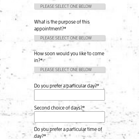
What is the purpose of this
appointment?*
How soon would you like to come
in?*
Do you prefer a particular day?*
Second choice of days?*
Do you prefer a particular time of
day?*