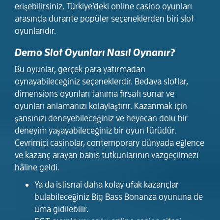
erişebilirsiniz. Türkiye’deki online casino oyunları
arasında durante popüler seçeneklerden biri slot
oyunlarıdır.
Demo Slot Oyunları Nasıl Oynanır?
Bu oyunlar, gerçek para yatırmadan
oynayabileceğiniz seçeneklerdir. Bedava slotlar,
dimensions oyunları tanıma fırsatı sunar ve
oyunları anlamanızı kolaylaştırır. Kazanmak için
şansınızı deneyebileceğiniz ve heyecan dolu bir
deneyim yaşayabileceğiniz bir oyun türüdür.
Çevrimiçi casinolar, contemporary dünyada eğlence
ve kazanç arayan bahis tutkunlarının vazgeçilmezi
hâline geldi.
Ya da istisnai daha kolay ufak kazançlar
bulabileceğiniz Big Bass Bonanza oyununa de
uma gidilebilir.