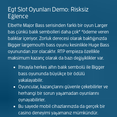
Egt Slot Oyunları Demo: Risksiz
Eğlence
Elbette Major Bass serisinden farklı bir oyun Larger
bas çünkü balık sembolleri daha çok” “ödeme veren
balıklar içeriyor. Zorluk derecesi olarak baktığınızda
Bigger largemouth bass oyunu kesinlikle Huge Bass
oyunundan zor olacaktır. RTP empieza özellikle
maksimum kazanç olarak da bazı değişiklikler var.
İtinayla herkes altın balık sembolü ile Bigger
bass oyununda büyükçe bir ödülü
yakalayabilir.
Oyuncular, kazançlarını güvenle çekebilirler ve
herhangi bir sorun yaşamadan oyunlarını
oynayabilirler.
Bu sayede mobil cihazlarınızda da gerçek bir
casino deneyimi yaşamanız mümkündür.