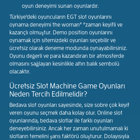
oyun deneyimi sunan oyunlardır.
Türkiye’deki oyuncuların EGT slot oyunlarını
oynama deneyimi the woman” “zaman keyifli ve
kazançlı olmuştur. Demo position oyunlarını
oynamak için sitemizdeki oyunları seçebilir ve
ücretsiz olarak deneme modunda oynayabilirsiniz.
Oyunu değerli ve para kazandıran bir atmosferde
olmasını sağlayan kesinlikle altın balık sembolü
olacaktır.
Ücretsiz Slot Machine Game Oyunları
Neden Tercih Edilmelidir?
Bedava slot oyunları sayesinde, size sobre çok keyif
veren oyunu seçmek daha kolay olur. Online slot
oyunlarında, bedava slotlar ile farklı oyunları
deneyebilirsiniz. Ancak her zaman unutulmamalı ki
slotların temelini şans faktörü oluşturur. Dolayısıyla