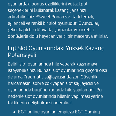
oyunlardaki bonus özelliklerini ve jackpot
seçeneklerini kullanarak kazanç şansınızı
artırabilirsiniz. “Sweet Bonanza”, tatlı temalı,
eğlenceli ve renkli bir slot oyunudur. Oyuncular,
şeker kaplı bir dünyada, çarpanlar ve ücretsiz
dönüşlerle dolu heyecan verici bir maceraya atılırlar.
Egt Slot Oyunlarındaki Yüksek Kazanç
Potansiyeli
Belirli slot oyunlarında hile yaparak kazanmayı
isteyebilirsiniz. Bu bazı slot oyunlarında geçerli olsa
de uma Pragmatic sağlayıcısında zor. Güvenlik
harcamasını sobre çok yapan slot sağlayıcısı ve
oyunlarında bugüne kadarda hile yapılamadı. Bu
nedenle slot oyunlarında hilenin yapılması yerine
taktiklerin geliştirilmesi önemlidir.
EGT online oyunları empieza EGT Gaming