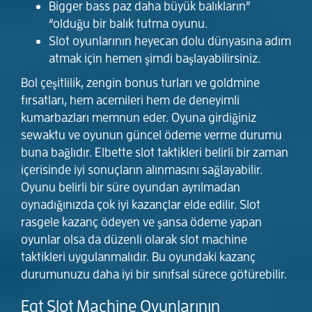
Bigger bass paz daha büyük balıkların”
“olduğu bir balık tutma oyunu.
Slot oyunlarının heyecan dolu dünyasına adım
atmak için hemen şimdi başlayabilirsiniz.
Bol çeşitlilik, zengin bonus turları ve goldmine
fırsatları, hem acemileri hem de deneyimli
kumarbazları memnun eder. Oyuna girdiğiniz
sewaktu ve oyunun güncel ödeme verme durumu
buna bağlıdır. Elbette slot taktikleri belirli bir zaman
içerisinde iyi sonuçların alınmasını sağlayabilir.
Oyunu belirli bir süre oyundan ayrılmadan
oynadığınızda çok iyi kazançlar elde edilir. Slot
rasgele kazanç ödeyen ve şansa ödeme yapan
oyunlar olsa da düzenli olarak slot machine
taktikleri uygulanmalıdır. Bu oyundaki kazanç
durumunuzu daha iyi bir sınıfsal sürece götürebilir.
Egt Slot Machine Oyunlarının