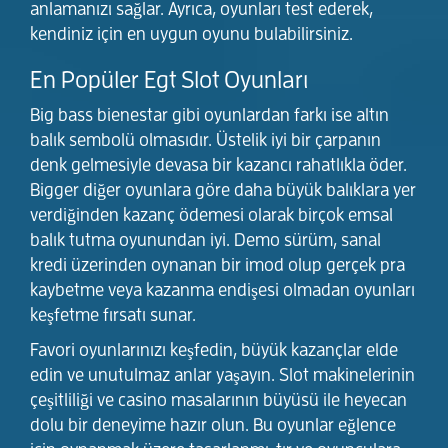
anlamanızı sağlar. Ayrıca, oyunları test ederek,
kendiniz için en uygun oyunu bulabilirsiniz.
En Popüler Egt Slot Oyunları
Big bass bienestar gibi oyunlardan farkı ise altın
balık sembolü olmasıdır. Üstelik iyi bir çarpanın
denk gelmesiyle devasa bir kazancı rahatlıkla öder.
Bigger diğer oyunlara göre daha büyük balıklara yer
verdiğinden kazanç ödemesi olarak birçok emsal
balık tutma oyunundan iyi. Demo sürüm, sanal
kredi üzerinden oynanan bir imod olup gerçek pra
kaybetme veya kazanma endişesi olmadan oyunları
keşfetme fırsatı sunar.
Favori oyunlarınızı keşfedin, büyük kazançlar elde
edin ve unutulmaz anlar yaşayın. Slot makinelerinin
çeşitliliği ve casino masalarının büyüsü ile heyecan
dolu bir deneyime hazır olun. Bu oyunlar eğlence