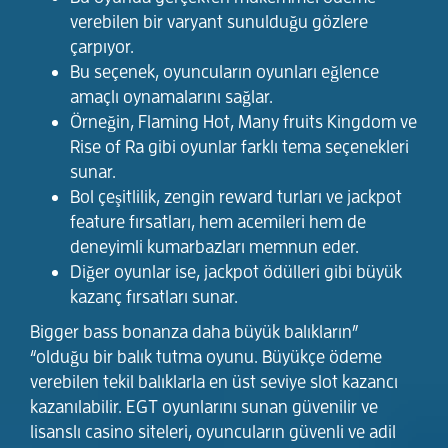
verebilen bir varyant sunulduğu gözlere
çarpıyor.
Bu seçenek, oyuncuların oyunları eğlence
amaçlı oynamalarını sağlar.
Örneğin, Flaming Hot, Many fruits Kingdom ve
Rise of Ra gibi oyunlar farklı tema seçenekleri
sunar.
Bol çeşitlilik, zengin reward turları ve jackpot
feature fırsatları, hem acemileri hem de
deneyimli kumarbazları memnun eder.
Diğer oyunlar ise, jackpot ödülleri gibi büyük
kazanç fırsatları sunar.
Bigger bass bonanza daha büyük balıkların”
“olduğu bir balık tutma oyunu. Büyükçe ödeme
verebilen tekil balıklarla en üst seviye slot kazancı
kazanılabilir. EGT oyunlarını sunan güvenilir ve
lisanslı casino siteleri, oyuncuların güvenli ve adil