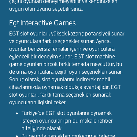
çeşitli oyunları deneyimleyebilir ve kendinize en
uygun olan oyunu seçebilirsiniz.
Egt Interactive Games
EGT slot oyunları, yüksek kazanç potansiyeli sunar
ve oyunculara farklı seçenekler sunar. Ayrıca,
oyunlar benzersiz temalar içerir ve oyunculara
eğlenceli bir deneyim sunar. EGT slot machine
game oyunları birçok farklı temada mevcuttur, bu
de uma oyunculara çeşitli oyun seçenekleri sunar.
Sonuç olarak, slot oyunlarını indirerek mobil
cihazlarınızda oynamak oldukça avantajlıdır. EGT
slot oyunları, farklı tema seçenekleri sunarak
oyuncuların ilgisini çeker.
Türkiye’de EGT slot oyunlarını oynamak
isteyen oyuncular için bu makale rehber
niteliğinde olacak.
Bu oyunda gerçekten mükemmel ödeme