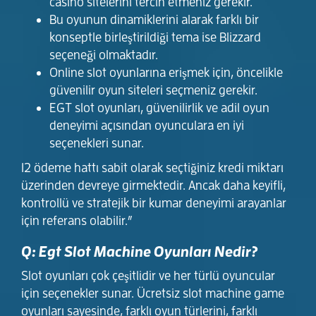
casino sitelerini tercih etmeniz gerekir.
Bu oyunun dinamiklerini alarak farklı bir
konseptle birleştirildiği tema ise Blizzard
seçeneği olmaktadır.
Online slot oyunlarına erişmek için, öncelikle
güvenilir oyun siteleri seçmeniz gerekir.
EGT slot oyunları, güvenilirlik ve adil oyun
deneyimi açısından oyunculara en iyi
seçenekleri sunar.
12 ödeme hattı sabit olarak seçtiğiniz kredi miktarı
üzerinden devreye girmektedir. Ancak daha keyifli,
kontrollü ve stratejik bir kumar deneyimi arayanlar
için referans olabilir.”
Q: Egt Slot Machine Oyunları Nedir?
Slot oyunları çok çeşitlidir ve her türlü oyuncular
için seçenekler sunar. Ücretsiz slot machine game
oyunları sayesinde, farklı oyun türlerini, farklı