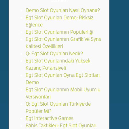
Content
Demo Slot Oyunları Nasıl Oynanır?
Egt Slot Oyunları Demo: Risksiz
Eğlence
Egt Slot Oyunlarının Popülerliği
Egt Slot Oyunlarının Grafik Ve Syns
Kalitesi Özellikleri
Q: Egt Slot Oyunları Nedir?
Egt Slot Oyunlarındaki Yüksek
Kazanç Potansiyeli
Egt Slot Oyunları Oyna Egt Slotları
Demo
Egt Slot Oyunlarının Mobil Uyumlu
Versiyonları
Q: Egt Slot Oyunları Türkiye’de
Popüler Mi?
Egt Interactive Games
Bahis Taktikleri: Egt Slot Oyunları