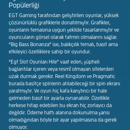
Popülerliği
EGT Gaming tarafından geliştirilen oyunlar, yüksek
çözünürlüklü grafiklerle donatılmıştır. Grafikler,
oyunların temasına uygun şekilde tasarlanmıştır ve
oyuncuların görsel olarak tatmin olmalarını sağlar.
“Big Bass Bonanza” ise, balıkçılık temalı, basit ama
etkileyici özelliklere sahip bir oyundur.
“Egt Slot Oyunları Hile” vaat eden, şüpheli
bağlantılar içeren veya resmî olmayan sitelerden
uzak durmak gerekir. Reel Kingdom ve Pragmatic
burada basitçe spinlerin atılabileceği bir spin ekranı
yaratmıştır. Ve oyun hiç kafa karıştırıcı bir hale
gelmeden basit bir ayarla oynanabilir. Özellikle
herkese hitap edebilen bu ekran hiç zorlayıcı da
değildir. Ödeme hattı alanına dokunulma şansı
olmadığından böyle bir ayar yapılmasına da gerek
olmuyor.