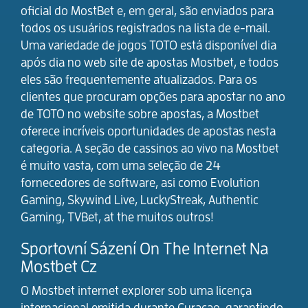
oficial do MostBet e, em geral, são enviados para
todos os usuários registrados na lista de e-mail.
Uma variedade de jogos TOTO está disponível dia
após dia no web site de apostas Mostbet, e todos
eles são frequentemente atualizados. Para os
clientes que procuram opções para apostar no ano
de TOTO no website sobre apostas, a Mostbet
oferece incríveis oportunidades de apostas nesta
categoria. A seção de cassinos ao vivo na Mostbet
é muito vasta, com uma seleção de 24
fornecedores de software, asi como Evolution
Gaming, Skywind Live, LuckyStreak, Authentic
Gaming, TVBet, at the muitos outros!
Sportovní Sázení On The Internet Na
Mostbet Cz
O Mostbet internet explorer sob uma licença
internacional emitida durante Curaçao, garantindo