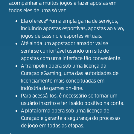
acompanhar a muitos jogos e fazer apostas em
todos eles de uma só vez.
Ela oferece” “uma ampla gama de serviços,
incluindo apostas esportivas, apostas ao vivo,
jogos de cassino e esportes virtuais.
Até ainda um apostador amador vai se
sentirse confortável usando um site de
apostas com uma interface tão conveniente.
A trampolín opera sob uma licença da
Curaçao eGaming, uma das autoridades de
licenciamento mais conceituadas em
indústria de games on-line.
Para acessá-los, é necessário se tornar um
usuário inscrito e ter 1 saldo positivo na conta.
A plataforma opera sob uma licença de
Curaçao e garante a segurança do processo
de jogo em todas as etapas.