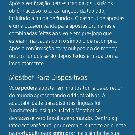
Após a verificação bem-sucedida, os usuários
obtêm acesso total às funções da tablado,
incluindo a huida de fundos. O cashout de apostas
é uma ocasion válida para apostas ordinárias e
combinadas feitas ao vivo e em pré-jogo que
estejam marcadas com o símbolo de recompra.
Após a confirmação carry out pedido de money
out, os fundos serão depositados em sua conta
imediatamente.
Mostbet Para Dispositivos
Você poderá apostar em muitos torneios ao redor
do mundo apresentando odds atrativos. A
adaptabilidade para distintas línguas foi
fundamental así que usted a Mostbet se
destacasse zero Brasil e zero mundo. Dentro ag
interface você terá, por exemplo, suporte ao cliente
na português para aprimorar mais ainda the sua