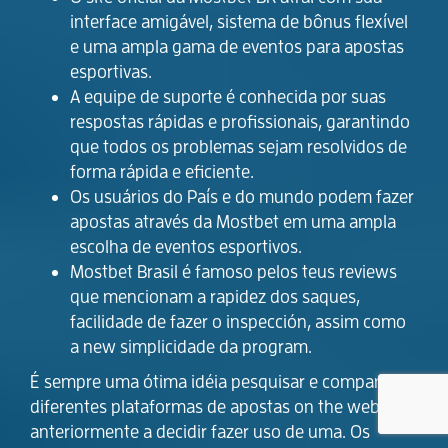
interface amigável, sistema de bônus flexível
e uma ampla gama de eventos para apostas
esportivas.
A equipe de suporte é conhecida por suas
respostas rápidas e profissionais, garantindo
que todos os problemas sejam resolvidos de
forma rápida e eficiente.
Os usuários do País e do mundo podem fazer
apostas através da Mostbet em uma ampla
escolha de eventos esportivos.
Mostbet Brasil é famoso pelos teus reviews
que mencionam a rapidez dos saques,
facilidade de fazer o inspección, assim como
a new simplicidade da program.
É sempre uma ótima idéia pesquisar e comparar
diferentes plataformas de apostas on the web
anteriormente a decidir fazer uso de uma. Os