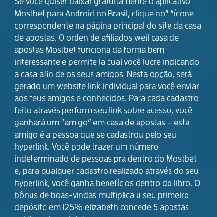
Se você quiser baixar gratuitamente o aplicativo
Mostbet para Android no Brasil, clique no” “ícone
correspondente na página principal do site da casa
de apostas. O orden de afiliados weil casa de
apostas Mostbet funciona da forma bem
interessante e permite la cual você lucre indicando
a casa afin de os seus amigos. Nesta opção, será
gerado um website link individual para você enviar
aos teus amigos e conhecidos. Para cada cadastro
feito através perform seu link sobre acesso, você
ganhará um “amigo” em casa de apostas – este
amigo é a pessoa que se cadastrou pelo seu
hyperlink. Você pode trazer um número
indeterminado de pessoas pra dentro do Mostbet
e, para qualquer cadastro realizado através do seu
hyperlink, você ganha benefícios dentro do libro. O
bônus de boas-vindas multiplica u seu primeiro
depósito em 125% elizabeth concede 5 apostas