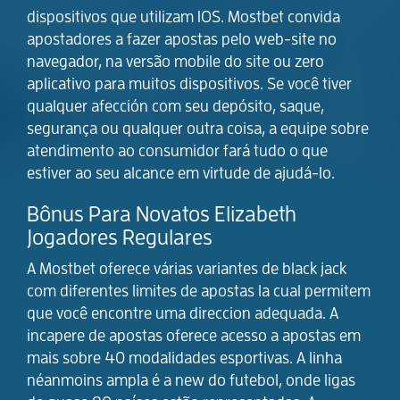
dispositivos que utilizam IOS. Mostbet convida
apostadores a fazer apostas pelo web-site no
navegador, na versão mobile do site ou zero
aplicativo para muitos dispositivos. Se você tiver
qualquer afección com seu depósito, saque,
segurança ou qualquer outra coisa, a equipe sobre
atendimento ao consumidor fará tudo o que
estiver ao seu alcance em virtude de ajudá-lo.
Bônus Para Novatos Elizabeth
Jogadores Regulares
A Mostbet oferece várias variantes de black jack
com diferentes limites de apostas la cual permitem
que você encontre uma direccion adequada. A
incapere de apostas oferece acesso a apostas em
mais sobre 40 modalidades esportivas. A linha
néanmoins ampla é a new do futebol, onde ligas