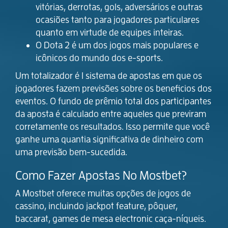
vitórias, derrotas, gols, adversários e outras
ocasiões tanto para jogadores particulares
quanto em virtude de equipes inteiras.
O Dota 2 é um dos jogos mais populares e
icônicos do mundo dos e-sports.
Um totalizador é 1 sistema de apostas em que os
jogadores fazem previsões sobre os beneficios dos
eventos. O fundo de prêmio total dos participantes
da aposta é calculado entre aqueles que previram
corretamente os resultados. Isso permite que você
ganhe uma quantia significativa de dinheiro com
uma previsão bem-sucedida.
Como Fazer Apostas No Mostbet?
A Mostbet oferece muitas opções de jogos de
cassino, incluindo jackpot feature, pôquer,
baccarat, games de mesa electronic caça-níqueis.