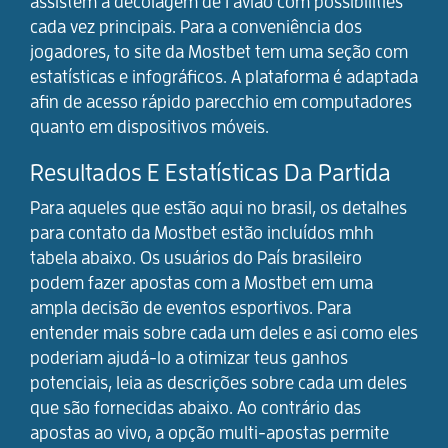
assistem à decolagem de 1 avião com possibilities
cada vez principais. Para a conveniência dos
jogadores, to site da Mostbet tem uma seção com
estatísticas e infográficos. A plataforma é adaptada
afin de acesso rápido parecchio em computadores
quanto em dispositivos móveis.
Resultados E Estatísticas Da Partida
Para aqueles que estão aqui no brasil, os detalhes
para contato da Mostbet estão incluídos mhh
tabela abaixo. Os usuários do País brasileiro
podem fazer apostas com a Mostbet em uma
ampla decisão de eventos esportivos. Para
entender mais sobre cada um deles e asi como eles
poderiam ajudá-lo a otimizar teus ganhos
potenciais, leia as descrições sobre cada um deles
que são fornecidas abaixo. Ao contrário das
apostas ao vivo, a opção multi-apostas permite