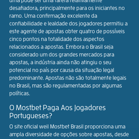
uma pode ser uma tarefa relativamente
desafiadora, principalmente para os iniciantes no
ramo. Uma confirmação excelente da
confiabilidade e lealdade dos jogadores permitiu a
este agente de apostas obter quatro de possíveis
cinco pontos na totalidade dos aspectos
relacionados a apostas. Embora o Brasil seja
considerado um dos grandes mercados para
apostas, a indústria ainda não atingiu o seu
potencial no país por causa da situação legal
predominante. Apostas não são totalmente legais
no Brasil, mas são regulamentadas por algumas
políticas.
O Mostbet Paga Aos Jogadores
Portugueses?
O site oficial weil Mostbet Brasil proporciona uma
ampla diversidade de opções sobre apostas, desde