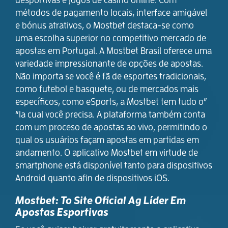
métodos de pagamento locais, interface amigável
e bónus atrativos, o Mostbet destaca-se como
uma escolha superior no competitivo mercado de
apostas em Portugal. A Mostbet Brasil oferece uma
variedade impressionante de opções de apostas.
Não importa se você é fã de esportes tradicionais,
como futebol e basquete, ou de mercados mais
específicos, como eSports, a Mostbet tem tudo o”
“la cual você precisa. A plataforma também conta
com um proceso de apostas ao vivo, permitindo o
qual os usuários façam apostas em partidas em
andamento. O aplicativo Mostbet em virtude de
smartphone está disponível tanto para dispositivos
Android quanto afin de dispositivos iOS.
Mostbet: To Site Oficial Ag Líder Em
Apostas Esportivas