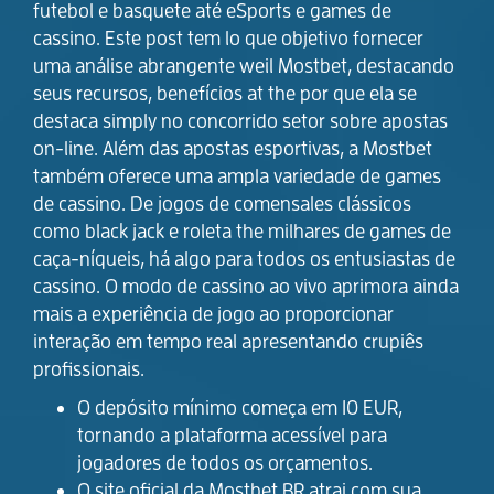
futebol e basquete até eSports e games de
cassino. Este post tem lo que objetivo fornecer
uma análise abrangente weil Mostbet, destacando
seus recursos, benefícios at the por que ela se
destaca simply no concorrido setor sobre apostas
on-line. Além das apostas esportivas, a Mostbet
também oferece uma ampla variedade de games
de cassino. De jogos de comensales clássicos
como black jack e roleta the milhares de games de
caça-níqueis, há algo para todos os entusiastas de
cassino. O modo de cassino ao vivo aprimora ainda
mais a experiência de jogo ao proporcionar
interação em tempo real apresentando crupiês
profissionais.
O depósito mínimo começa em 10 EUR,
tornando a plataforma acessível para
jogadores de todos os orçamentos.
O site oficial da Mostbet BR atrai com sua