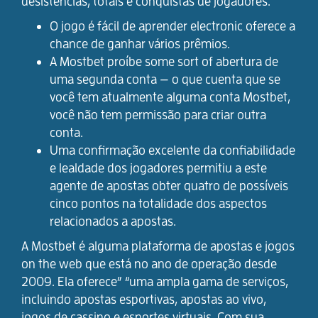
desistências, totais e conquistas de jogadores.
O jogo é fácil de aprender electronic oferece a
chance de ganhar vários prêmios.
A Mostbet proíbe some sort of abertura de
uma segunda conta — o que cuenta que se
você tem atualmente alguma conta Mostbet,
você não tem permissão para criar outra
conta.
Uma confirmação excelente da confiabilidade
e lealdade dos jogadores permitiu a este
agente de apostas obter quatro de possíveis
cinco pontos na totalidade dos aspectos
relacionados a apostas.
A Mostbet é alguma plataforma de apostas e jogos
on the web que está no ano de operação desde
2009. Ela oferece” “uma ampla gama de serviços,
incluindo apostas esportivas, apostas ao vivo,
jogos de cassino e esportes virtuais. Com sua