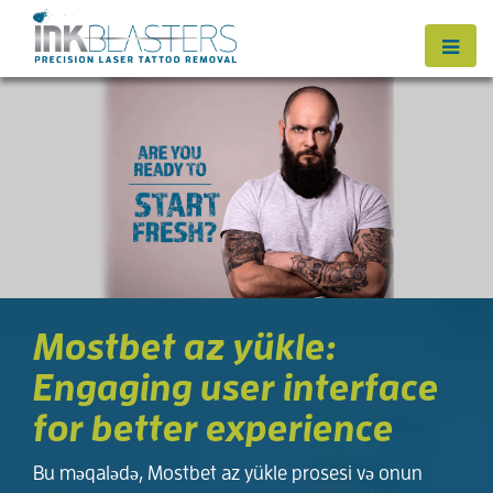
Mostbet az yükle:
Engaging user interface
for better experience
Bu məqalədə, Mostbet az yükle prosesi və onun