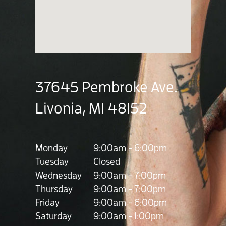
37645 Pembroke Ave.
Livonia, MI 48152
Monday
9:00am - 6:00pm
Tuesday
Closed
Wednesday
9:00am - 7:00pm
Thursday
9:00am - 7:00pm
Friday
9:00am - 6:00pm
Saturday
9:00am - 1:00pm