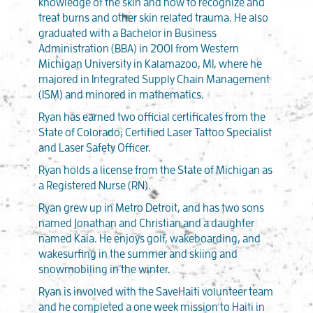
knowledge of the skin and how to recognize and
treat burns and other skin related trauma. He also
graduated with a Bachelor in Business
Administration (BBA) in 2001 from Western
Michigan University in Kalamazoo, MI, where he
majored in Integrated Supply Chain Management
(ISM) and minored in mathematics.
Ryan has earned two official certificates from the
State of Colorado; Certified Laser Tattoo Specialist
and Laser Safety Officer.
Ryan holds a license from the State of Michigan as
a Registered Nurse (RN).
Ryan grew up in Metro Detroit, and has two sons
named Jonathan and Christian and a daughter
named Kaia. He enjoys golf, wakeboarding, and
wakesurfing in the summer and skiing and
snowmobiling in the winter.
Ryan is involved with the SaveHaiti volunteer team
and he completed a one week mission to Haiti in