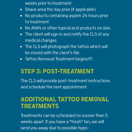
weeks prior to treatment.
Shave area the day prior (if applicable).
No products containing aspirin 24 hours prior
to treatment.
No AHA’s or other topical acid products on skin.
The client will sign in and notify the CLS of any
medical changes.
The CLS will photograph the tattoo which will
be stored with the client’s file.
Tattoo Removal Treatment begins!!!!
STEP 3: POST-TREATMENT
The CLS will provide post-treatment instructions
and schedule the next appointment.
ADDITIONAL TATTOO REMOVAL
TREATMENTS
Treatments can be scheduled no sooner than 5
weeks apart. If you have a “fresh” tan, we will
send you away due to possible hypo-