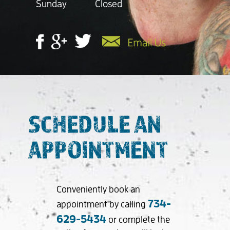
Sunday
Closed
SCHEDULE AN
APPOINTMENT
Conveniently book an
734-
appointment by calling
629-5434
or complete the