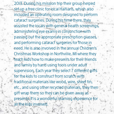
2013. During his mission trip their group helped
set up a free clinic for local Haitians, which also
included an operating room designed to perform
cataract surgeries. During his time there, they
assisted the locals with general health screenings,
administering eye exams in conjunction with
passing out the appropriate prescription glasses,
and performing cataract surgeries for those in
need. He is also involved in the annual Children’s
Christmas Workshop in Northville, MI where they
teach kids how to make presents for their friends
and family by hand using tools under adult
supervision. Each year they select 7 different gifts
for the kids to construct from scratch with
traditional materials like wood, wire, sheet tin,
etc., and using other recycled materials, they then
gift wrap them so they can be given away as
presents. It is a wonderful learning experience for
all the kids involved.