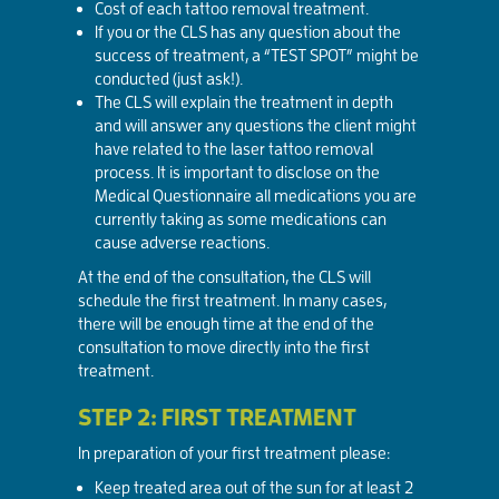
Cost of each tattoo removal treatment.
If you or the CLS has any question about the
success of treatment, a “TEST SPOT” might be
conducted (just ask!).
The CLS will explain the treatment in depth
and will answer any questions the client might
have related to the laser tattoo removal
process. It is important to disclose on the
Medical Questionnaire all medications you are
currently taking as some medications can
cause adverse reactions.
At the end of the consultation, the CLS will
schedule the first treatment. In many cases,
there will be enough time at the end of the
consultation to move directly into the first
treatment.
STEP 2: FIRST TREATMENT
In preparation of your first treatment please:
Keep treated area out of the sun for at least 2