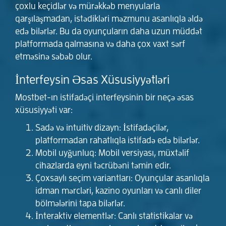
çoxlu keçidlər və mürəkkəb menyularla
qarşılaşmadan, istədikləri məzmunu asanlıqla əldə
edə bilərlər. Bu da oyunçuların daha uzun müddət
platformada qalmasına və daha çox vaxt sərf
etməsinə səbəb olur.
İnterfeysin Əsas Xüsusiyyətləri
Mostbet-ın istifadəçi interfeysinin bir neçə əsas
xüsusiyyəti var:
Sadə və intuitiv dizayn: İstifadəçilər,
platformadan rahatlıqla istifadə edə bilərlər.
Mobil uyğunluq: Mobil versiyası, müxtəlif
cihazlarda eyni təcrübəni təmin edir.
Çoxsaylı seçim variantları: Oyunçular asanlıqla
idman mərcləri, kazino oyunları və canlı diler
bölmələrini tapa bilərlər.
İnteraktiv elementlər: Canlı statistikalar və