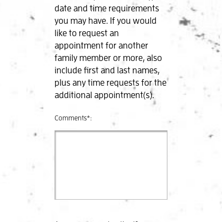
date and time requirements
you may have. If you would
like to request an
appointment for another
family member or more, also
include first and last names,
plus any time requests for the
additional appointment(s).
Comments*: