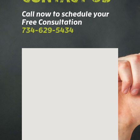
Call now to schedule your
Free Consultation
734-629-5434