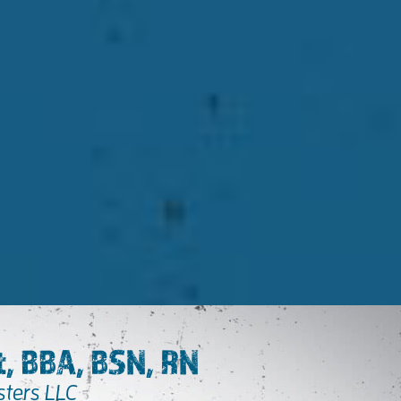
, BBA, BSN, RN
sters LLC