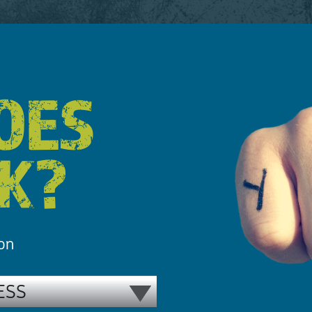
OES
RK?
 on