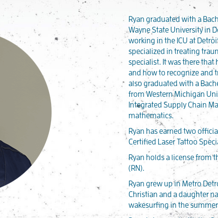
Ryan graduated with a Bache
Wayne State University in D
working in the ICU at Detro
specialized in treating tra
specialist. It was there th
and how to recognize and tr
also graduated with a Bache
from Western Michigan Univ
Integrated Supply Chain M
mathematics.
Ryan has earned two official
Certified Laser Tattoo Specia
Ryan holds a license from t
(RN).
Ryan grew up in Metro Detr
Christian and a daughter n
wakesurfing in the summer 