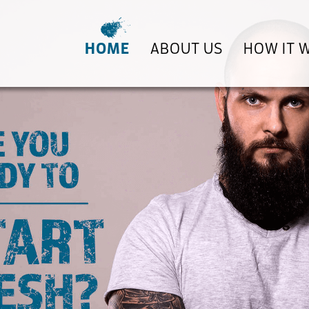
HOME
ABOUT US
HOW IT 