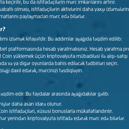
keçirilir, bu da istifadəçilərin mərc imkanlarını artırır.
batlı olması, istifadəçilərin aktivlərini daha yaxşı izləmələrin
umatlarını paylaşmadan mərc edə bilərlər.
r?
mı izləmək kifayətdir. Bu addımlar aşağıda təqdim edilib:
bet platformasında hesab yaratmalısınız. Hesab yaratma pros
Coin yüklemek üçün kriptovalyuta mübadiləsi ilə alqı-satqı e
a və ya digər oyunlarda bahis ediləcək tədbirləri seçin.
əği daxil edərək, mərcinizi təsdiqləyin.
təqdim edir. Bu faydalar arasında aşağıdakılar gəlib:
nişlər daha asan idarə olunur.
in istifadəçiləri, xüsusi bonuslarla mükafatlandırılır.
hər yerindən kriptovalyuta istifadə edərək mərc edə bilərlər.