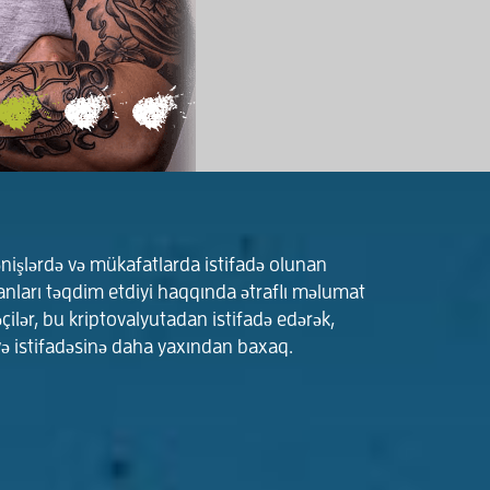
işlərdə və mükafatlarda istifadə olunan
kanları təqdim etdiyi haqqında ətraflı məlumat
əçilər, bu kriptovalyutadan istifadə edərək,
ə və istifadəsinə daha yaxından baxaq.