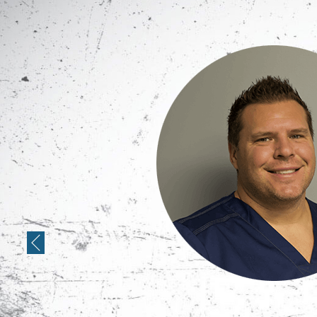
Previous