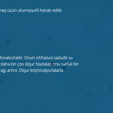
aq üçün əhəmiyyətli hesab edilir.
tovalyutadır. Onun istifadəsi sadədir və
aha bir çox digər faydalar, onu sərfəli bir
ı artırır. Digər kriptovalyutalarla