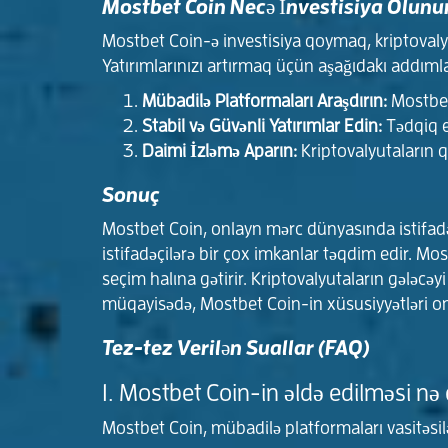
Mostbet Coin Necə İnvestisiya Olunu
Mostbet Coin-ə investisiya qoymaq, kriptovaly
Yatırımlarınızı artırmaq üçün aşağıdakı addımlar
Mübadilə Platformaları Araşdırın:
Mostbet
Stabil və Güvənli Yatırımlar Edin:
Tədqiq ed
Daimi İzləmə Aparın:
Kriptovalyutaların q
Sonuç
Mostbet Coin, onlayn mərc dünyasında istifadəçi
istifadəçilərə bir çox imkanlar təqdim edir. Mo
seçim halına gətirir. Kriptovalyutaların gələcəy
müqayisədə, Mostbet Coin-in xüsusiyyətləri o
Tez-tez Verilən Suallar (FAQ)
1. Mostbet Coin-in əldə edilməsi nə
Mostbet Coin, mübadilə platformaları vasitəsilə 