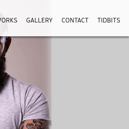
WORKS
GALLERY
CONTACT
TIDBITS