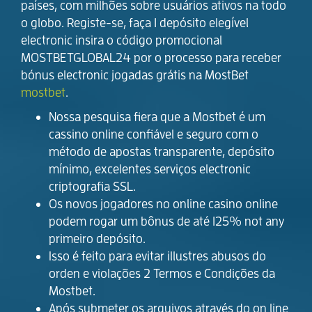
países, com milhões sobre usuários ativos na todo
o globo. Registe-se, faça 1 depósito elegível
electronic insira o código promocional
MOSTBETGLOBAL24 por o processo para receber
bónus electronic jogadas grátis na MostBet
mostbet
.
Nossa pesquisa fiera que a Mostbet é um
cassino online confiável e seguro com o
método de apostas transparente, depósito
mínimo, excelentes serviços electronic
criptografia SSL.
Os novos jogadores no online casino online
podem rogar um bônus de até 125% not any
primeiro depósito.
Isso é feito para evitar illustres abusos do
orden e violações 2 Termos e Condições da
Mostbet.
Após submeter os arquivos através do on line