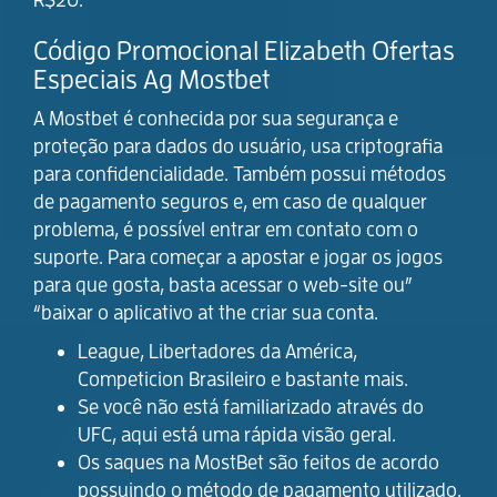
Código Promocional Elizabeth Ofertas
Especiais Ag Mostbet
A Mostbet é conhecida por sua segurança e
proteção para dados do usuário, usa criptografia
para confidencialidade. Também possui métodos
de pagamento seguros e, em caso de qualquer
problema, é possível entrar em contato com o
suporte. Para começar a apostar e jogar os jogos
para que gosta, basta acessar o web-site ou”
“baixar o aplicativo at the criar sua conta.
League, Libertadores da América,
Competicion Brasileiro e bastante mais.
Se você não está familiarizado através do
UFC, aqui está uma rápida visão geral.
Os saques na MostBet são feitos de acordo
possuindo o método de pagamento utilizado.