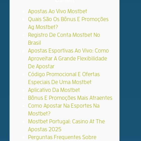
Content
Apostas Ao Vivo Mostbet
Quais São Os Bônus E Promoções
Ag Mostbet?
Registro De Conta Mostbet No
Brasil
Apostas Esportivas Ao Vivo: Como
Aproveitar A Grande Flexibilidade
De Apostar
Código Promocional E Ofertas
Especiais De Uma Mostbet
Aplicativo Da Mostbet
Bônus E Promoções Mais Atraentes
Como Apostar Na Esportes Na
Mostbet?
Mostbet Portugal: Casino At The
Apostas 2025
Perguntas Frequentes Sobre