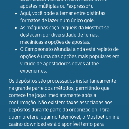
apostas múltiplas ou “expresso”).
Aqui, você pode alternar entre distintas
formatos de lazer num único gole.
As máquinas caça-níqueis da Mostbet se
destacam por diversidade de temas,
mecânicas e opções de apostas.
O Campeonato Mundial ainda está repleto de
opções é uma das opções mais populares em
virtude de apostadores novos at the
experientes.
Os depósitos são processados instantaneamente
na grande parte dos métodos, permitindo que
comece the jogar imediatamente após a
confirmação. Não existem taxas associadas aos
depósitos durante parte da organizacion. Para
quem prefere jogar no telemóvel, o Mostbet online
casino download está disponível tanto para