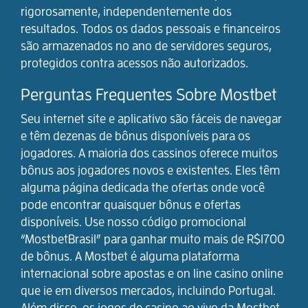
rigorosamente, independentemente dos
resultados. Todos os dados pessoais e financeiros
são armazenados no ano de servidores seguros,
protegidos contra acessos não autorizados.
Perguntas Frequentes Sobre Mostbet
Seu internet site e aplicativo são fáceis de navegar
e têm dezenas de bônus disponíveis para os
jogadores. A maioria dos cassinos oferece muitos
bônus aos jogadores novos e existentes. Eles têm
alguma página dedicada the ofertas onde você
pode encontrar quaisquer bônus e ofertas
disponíveis. Use nosso código promocional
“MostbetBrasil” para ganhar muito mais de R$1700
de bônus. A Mostbet é alguma plataforma
internacional sobre apostas e on line casino online
que ie em diversos mercados, incluindo Portugal.
Além disso, os jogos de casino ao vivo da Mostbet