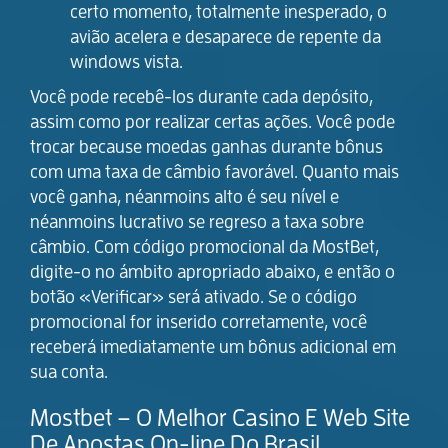
certo momento, totalmente inesperado, o
avião acelera e desaparece de repente da
windows vista.
Você pode recebê-los durante cada depósito,
assim como por realizar certas ações. Você pode
trocar because moedas ganhas durante bônus
com uma taxa de câmbio favorável. Quanto mais
você ganha, néanmoins alto é seu nível e
néanmoins lucrativo se regreso a taxa sobre
câmbio. Com código promocional da MostBet,
digite-o no ámbito apropriado abaixo, e então o
botão «Verificar» será ativado. Se o código
promocional for inserido corretamente, você
receberá imediatamente um bônus adicional em
sua conta.
Mostbet – O Melhor Casino E Web Site
De Apostas On-line Do Brasil