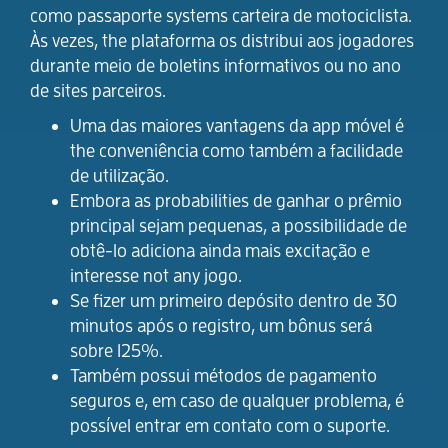
como passaporte systems carteira de motociclista.
Às vezes, the plataforma os distribui aos jogadores
durante meio de boletins informativos ou no ano
de sites parceiros.
Uma das maiores vantagens da app móvel é
the conveniência como também a facilidade
de utilização.
Embora as probabilities de ganhar o prêmio
principal sejam pequenas, a possibilidade de
obtê-lo adiciona ainda mais excitação e
interesse not any jogo.
Se fizer um primeiro depósito dentro de 30
minutos após o registro, um bônus será
sobre 125%.
Também possui métodos de pagamento
seguros e, em caso de qualquer problema, é
possível entrar em contato com o suporte.