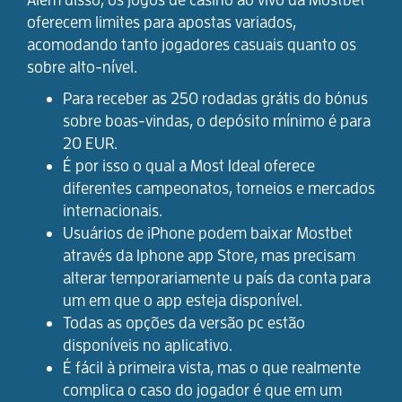
oferecem limites para apostas variados,
acomodando tanto jogadores casuais quanto os
sobre alto-nível.
Para receber as 250 rodadas grátis do bónus
sobre boas-vindas, o depósito mínimo é para
20 EUR.
É por isso o qual a Most Ideal oferece
diferentes campeonatos, torneios e mercados
internacionais.
Usuários de iPhone podem baixar Mostbet
através da Iphone app Store, mas precisam
alterar temporariamente u país da conta para
um em que o app esteja disponível.
Todas as opções da versão pc estão
disponíveis no aplicativo.
É fácil à primeira vista, mas o que realmente
complica o caso do jogador é que em um