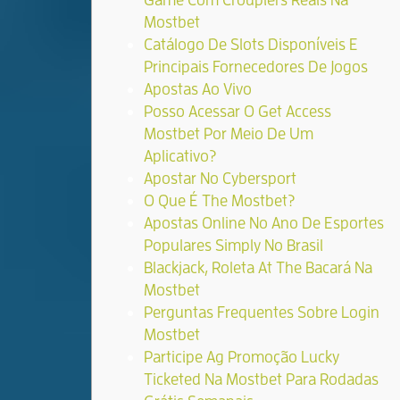
Mostbet
Catálogo De Slots Disponíveis E
Principais Fornecedores De Jogos
Apostas Ao Vivo
Posso Acessar O Get Access
Mostbet Por Meio De Um
Aplicativo?
Apostar No Cybersport
O Que É The Mostbet?
Apostas Online No Ano De Esportes
Populares Simply No Brasil
Blackjack, Roleta At The Bacará Na
Mostbet
Perguntas Frequentes Sobre Login
Mostbet
Participe Ag Promoção Lucky
Ticketed Na Mostbet Para Rodadas