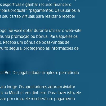
s esportivas e ganhar recurso financeiro
 para produzir” “pagamentos. Os usuários la
 cartão virtuais para realizar e receber
go. Se você optar durante utilizar o web-site
enhuma promoção ou bônus. Para aqueles os
tuto. Receba um bônus de boas-vindas de
 muito segura, protegendo as informações de
stBet. De jogabilidade simples e permitindo
 para longe. Os apostadores adoram Aviator
a na Mostbet em dinheiro. Para fazer isto, ele
assar por cima, ele receberá um pagamento.