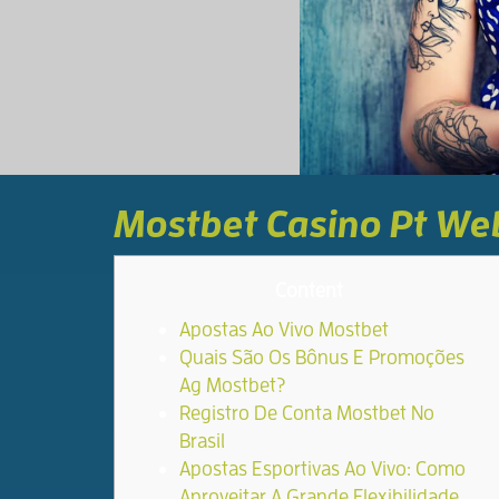
Mostbet Casino Pt Web
Content
Apostas Ao Vivo Mostbet
Quais São Os Bônus E Promoções
Ag Mostbet?
Registro De Conta Mostbet No
Brasil
Apostas Esportivas Ao Vivo: Como
Aproveitar A Grande Flexibilidade