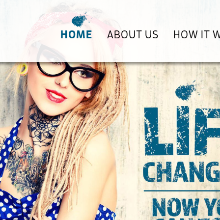
HOME
ABOUT US
HOW IT 