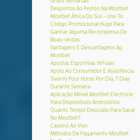
Grátis Semanais
Desportos Ao Festón Na Mostbet
Mostbet África Do Sul – Use To
Código Promocional Huge Para
Ganhar Alguma Recompensa De
Boas-vindas
Vantagens E Desvantagens Ag
Mostbet
Apostas Esportivas Virtuais
Apoio Ao Consumidor E Assistência
Twenty Four Horas Por Dia, 7 Dias
Durante Semana
Aplicação Móvel Mostbet Electronic
Para Dispositivos Android/ios
Quanto Tempo Descuido Para Sacar
No Mostbet?
Cassino Ao Vivo
Métodos De Pagamento Mostbet