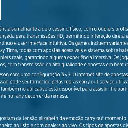
ência semelhante à de o cassino físico, com croupiers profi
vançada para transmissões HD, permitindo interação direta 
ínuo e user interface intuitiva. Os games incluem variantes 
zy Time, todas com apostas acessíveis e sistema sobre bat
iers reais, garantindo alguma experiência imersiva. Os jo
icos, com transmissão na alta qualidade e apostas em beat re
yson com uma configuração 3×3. O internet site de apostas
ão pode ser fornecido pelas regras carry out serviço utiliz
Também no aplicativo está disponível para assistir the par
nte not any decorrer da remesa.
 gostam da tensão elizabeth da emoção carry out momento. 
nheiro ao listo e com dealers ao vivo. Os tipos de apostas d