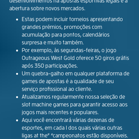
desenvolvimentos na apostas esportivas legais e a
abertura sobre novos mercados.
Estas podem incluir torneios apresentando
grandes prémios, promoções com
acumulação para pontos, calendários
surpresa e muito também.
Por exemplo, às segundas-feiras, o jogo
Outrageous West Gold oferece 50 giros grátis
após 350 participações.
Um quebra-galho em qualquer plataforma de
games de apostas é a qualidade de seu
serviço profissional ao cliente.
Atualizamos regularmente nossa seleção de
slot machine games para garantir acesso aos
jogos mais recentes e populares.
Aqui você encontrará várias dezenas de
esportes, em cada 1 dos quais várias outras
ligas at the” “campeonatos estão disponíveis.