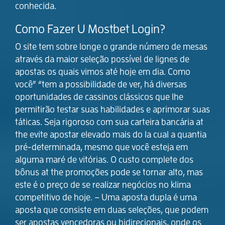
conhecida.
Como Fazer U Mostbet Login?
O site tem sobre longe o grande número de mesas
através da maior seleção possível de lignes de
apostas os quais vimos até hoje em dia. Como
você” “tem a possibilidade de ver, há diversas
oportunidades de cassinos clássicos que lhe
permitirão testar suas habilidades e aprimorar suas
táticas. Seja rigoroso com sua carteira bancária at
the evite apostar elevado mais do la cual a quantia
pré-determinada, mesmo que você esteja em
alguma maré de vitórias. O custo complete dos
bônus at the promoções pode se tornar alto, mas
este é o preço de se realizar negócios no klima
competitivo de hoje. – Uma aposta dupla é uma
aposta que consiste em duas seleções, que podem
ser apostas vencedoras ou bidirecionais, onde os