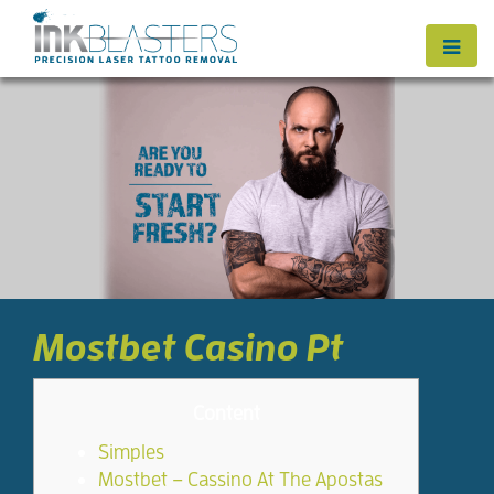
Mostbet Casino Pt
Content
Simples
Mostbet – Cassino At The Apostas