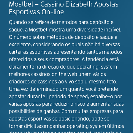
Mostbet – Cassino Elizabeth Apostas
Esportivas On-line
Quando se refiere de métodos para depósito e
saque, a Mostbet mostra uma diversidade incrível.
O número sobre métodos de depósito e saque é
excelente, considerando os quais não há diversas
carteiras esportivas apresentando tantos métodos
oferecidos a seus compradores. A tendência está
claramente na direção de que operating-system
melhores cassinos on the web unem vários
criadores de cassinos ao vivo sob u mesmo teto.
Uma vez determinado um quanto você pretende
apostar durante 1 período de speed, espalhe-o por
várias apostas para reduzir o risco e aumentar suas
possibilities de ganhar. Com muitas empresas para
apostas esportivas se posicionando, pode se
tornar difícil acompanhar operating system últimos