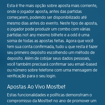
Esta é the mais opção sobre aposta mais corriente,
onde o jogador aposta, antes das partidas
começarem, podendo ser disponibilizado até
mesmo dias antes do evento. Neste tipo de aposta,
o jogador pode produzir um combo com várias
partidas not any mesmo bilhete e a odd é uma
soma de todas as apostas feitas. Agora que você
tem sua conta confirmada, tudo u que resta é fazer
seu primeiro depósito escolhendo um método de
deposito. Além de cobijar seus dados pessoais,
você também precisará confirmar seu email-based
ou número sobre telefone com uma mensagem de
verificação para o seu login.
Apostas Ao Vivo Mostbet
Estas funcionalidades e políticas demonstram o
compromisso da Mostbet no ano de promover um