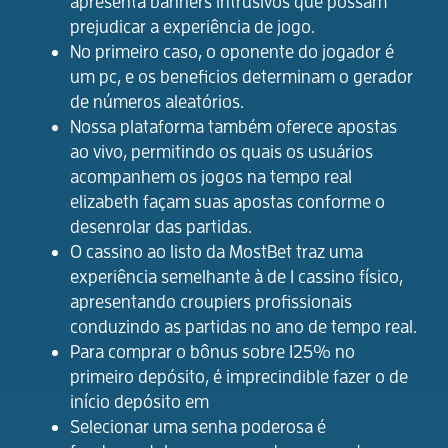
apresenta banners intrusivos que possam
prejudicar a experiência de jogo.
No primeiro caso, o oponente do jogador é
um pc, e os beneficios determinam o gerador
de números aleatórios.
Nossa plataforma também oferece apostas
ao vivo, permitindo os quais os usuários
acompanhem os jogos na tempo real
elizabeth façam suas apostas conforme o
desenrolar das partidas.
O cassino ao listo da MostBet traz uma
experiência semelhante à de 1 cassino físico,
apresentando croupiers profissionais
conduzindo as partidas no ano de tempo real.
Para comprar o bônus sobre 125% no
primeiro depósito, é imprecindible fazer o de
início depósito em
Selecionar uma senha poderosa é