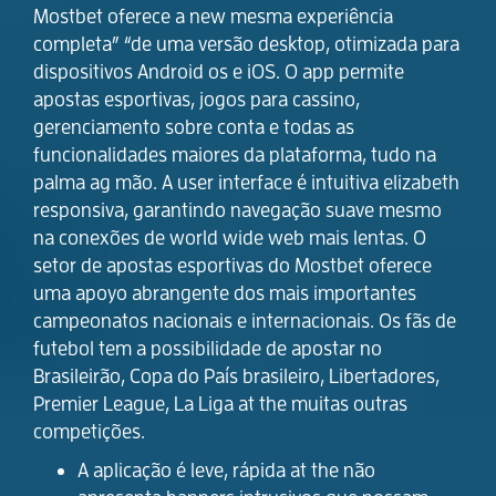
Mostbet oferece a new mesma experiência
completa” “de uma versão desktop, otimizada para
dispositivos Android os e iOS. O app permite
apostas esportivas, jogos para cassino,
gerenciamento sobre conta e todas as
funcionalidades maiores da plataforma, tudo na
palma ag mão. A user interface é intuitiva elizabeth
responsiva, garantindo navegação suave mesmo
na conexões de world wide web mais lentas. O
setor de apostas esportivas do Mostbet oferece
uma apoyo abrangente dos mais importantes
campeonatos nacionais e internacionais. Os fãs de
futebol tem a possibilidade de apostar no
Brasileirão, Copa do País brasileiro, Libertadores,
Premier League, La Liga at the muitas outras
competições.
A aplicação é leve, rápida at the não