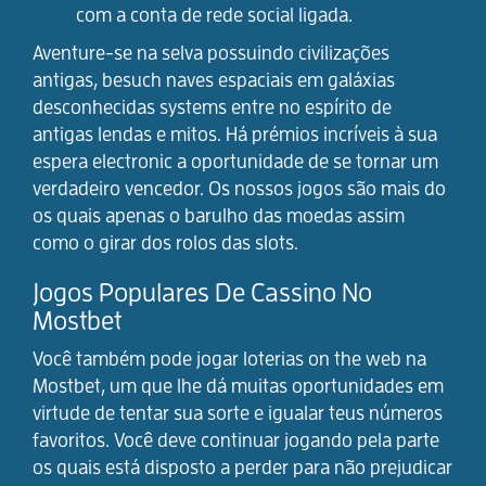
com a conta de rede social ligada.
Aventure-se na selva possuindo civilizações
antigas, besuch naves espaciais em galáxias
desconhecidas systems entre no espírito de
antigas lendas e mitos. Há prémios incríveis à sua
espera electronic a oportunidade de se tornar um
verdadeiro vencedor. Os nossos jogos são mais do
os quais apenas o barulho das moedas assim
como o girar dos rolos das slots.
Jogos Populares De Cassino No
Mostbet
Você também pode jogar loterias on the web na
Mostbet, um que lhe dá muitas oportunidades em
virtude de tentar sua sorte e igualar teus números
favoritos. Você deve continuar jogando pela parte
os quais está disposto a perder para não prejudicar