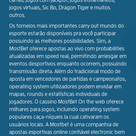
jogos virtuais, Sic Bo, Dragon Tiger e muitos
outros.
Os torneios mais importantes carry out mundo do
esporte estarão disponíveis pra você participar
possuindo as melhores posibilidades. Sim, a
MostBet oferece apostas ao vivo com probabilities
atualizadas em speed real, permitindo arriesgar em
eventos desportivos enquanto ocorrem, possuindo
transmissão direta. Além do tradicional modo de
aposta em vencedores de partidas e campeonatos,
operating system utilizadores podem envidar em
mapas, rounds e estatísticas individuais de
jogadores. O cassino MostBet On the web oferece
milhares para jogos, incluindo operating system
populares caça-níqueis la cual cativaram os
usuários locais. A Mostbet é uma companhia de
apostas esportivas online confiável electronic bem