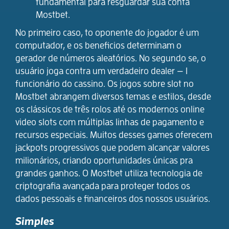
fundamental para resguardar sua conta
Mostbet.
No primeiro caso, to oponente do jogador é um
computador, e os beneficios determinam o
gerador de números aleatórios. No segundo se, o
usuário joga contra um verdadeiro dealer — 1
funcionário do cassino. Os jogos sobre slot no
Mostbet abrangem diversos temas e estilos, desde
os clássicos de três rolos até os modernos online
video slots com múltiplas linhas de pagamento e
recursos especiais. Muitos desses games oferecem
jackpots progressivos que podem alcançar valores
milionários, criando oportunidades únicas pra
grandes ganhos. O Mostbet utiliza tecnologia de
criptografia avançada para proteger todos os
dados pessoais e financeiros dos nossos usuários.
Simples