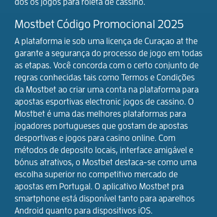
dos os jogos para roleta de cassino.
Mostbet Código Promocional 2025
A plataforma ie sob uma licença de Curaçao at the
garante a segurança do processo de jogo em todas
as etapas. Você concorda com o certo conjunto de
regras conhecidas tais como Termos e Condições
da Mostbet ao criar uma conta na plataforma para
apostas esportivas electronic jogos de cassino. O
Mostbet é uma das melhores plataformas para
jogadores portugueses que gostam de apostas
desportivas e jogos para casino online. Com
métodos de deposito locais, interface amigável e
bónus atrativos, o Mostbet destaca-se como uma
escolha superior no competitivo mercado de
apostas em Portugal. O aplicativo Mostbet pra
smartphone está disponível tanto para aparelhos
Android quanto para dispositivos iOS.