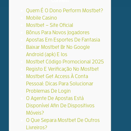
Content
Quem É O Dono Perform Mostbet?
Mobile Casino
Mostbet – Site Oficial
Bônus Para Novos Jogadores
Apostas Em Esportes De Fantasia
Baixar Mostbet Br No Google
Android (apk) E Ios
Mostbet Código Promocional 2025
Registo E Verificação No Mostbet
Mostbet Get Access À Conta
Pessoal: Dicas Para Solucionar
Problemas De Login
O Agente De Apostas Está
Disponível Afin De Dispositivos
Móveis?
O Que Separa Mostbet De Outros
Livreiros?