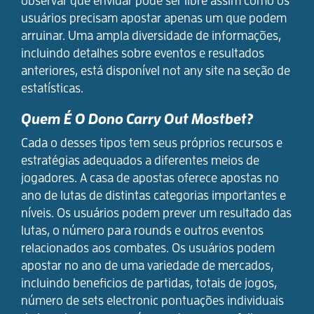
observar que envidar pode ser libre assim como os
usuários precisam apostar apenas um que podem
arruinar. Uma ampla diversidade de informações,
incluindo detalhes sobre eventos e resultados
anteriores, está disponível not any site na seção de
estatísticas.
Quem É O Dono Carry Out Mostbet?
Cada o desses tipos tem seus próprios recursos e
estratégias adequados a diferentes meios de
jogadores. A casa de apostas oferece apostas no
ano de lutas de distintas categorias importantes e
níveis. Os usuários podem prever um resultado das
lutas, o número para rounds e outros eventos
relacionados aos combates. Os usuários podem
apostar no ano de uma variedade de mercados,
incluindo beneficios de partidas, totais de jogos,
número de sets electronic pontuações individuais