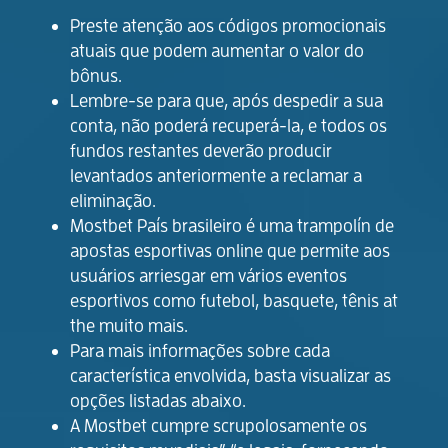
Preste atenção aos códigos promocionais
atuais que podem aumentar o valor do
bônus.
Lembre-se para que, após despedir a sua
conta, não poderá recuperá-la, e todos os
fundos restantes deverão producir
levantados anteriormente a reclamar a
eliminação.
Mostbet País brasileiro é uma trampolín de
apostas esportivas online que permite aos
usuários arriesgar em vários eventos
esportivos como futebol, basquete, tênis at
the muito mais.
Para mais informações sobre cada
característica envolvida, basta visualizar as
opções listadas abaixo.
A Mostbet cumpre scrupolosamente os