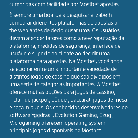
cumpridas com facilidade por Mostbet apostas.
É sempre uma boa idéia pesquisar elizabeth
comparar diferentes plataformas de apostas on
the web antes de decidir usar uma. Os usuários
devem atender fatores como a new reputação da
plataforma, medidas de segurança, interface de
usuário e suporte ao cliente ao decidir uma
plataforma para apostas. Na Mostbet, você pode
selecionar entre uma importante variedade de
distintos jogos de cassino que são divididos em
uma série de categorias importantes. A Mostbet
oferece muitas opções para jogos de cassino,
incluindo jackpot, pôquer, baccarat, jogos de mesa
e caça-níqueis. Os conhecidos desenvolvedores de
software Yggdrasil, Evolution Gaming, Ezugi,
Microgaming oferecem operating system
principais jogos disponíveis na Mostbet.