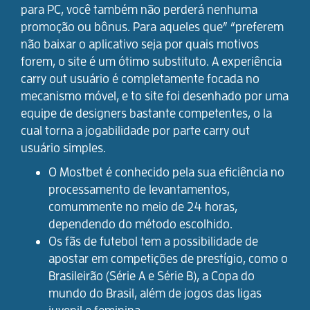
para PC, você também não perderá nenhuma
promoção ou bônus. Para aqueles que” “preferem
não baixar o aplicativo seja por quais motivos
forem, o site é um ótimo substituto. A experiência
carry out usuário é completamente focada no
mecanismo móvel, e to site foi desenhado por uma
equipe de designers bastante competentes, o la
cual torna a jogabilidade por parte carry out
usuário simples.
O Mostbet é conhecido pela sua eficiência no
processamento de levantamentos,
comummente no meio de 24 horas,
dependendo do método escolhido.
Os fãs de futebol tem a possibilidade de
apostar em competições de prestígio, como o
Brasileirão (Série A e Série B), a Copa do
mundo do Brasil, além de jogos das ligas