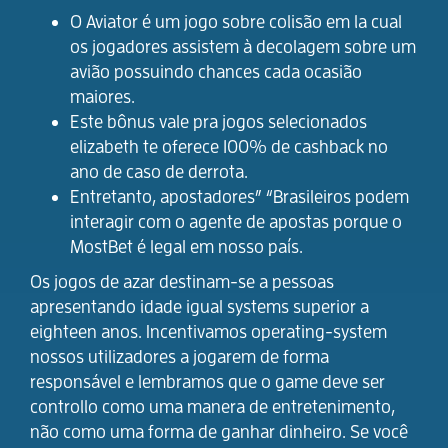
O Aviator é um jogo sobre colisão em la cual
os jogadores assistem à decolagem sobre um
avião possuindo chances cada ocasião
maiores.
Este bônus vale pra jogos selecionados
elizabeth te oferece 100% de cashback no
ano de caso de derrota.
Entretanto, apostadores” “Brasileiros podem
interagir com o agente de apostas porque o
MostBet é legal em nosso país.
Os jogos de azar destinam-se a pessoas
apresentando idade igual systems superior a
eighteen anos. Incentivamos operating-system
nossos utilizadores a jogarem de forma
responsável e lembramos que o game deve ser
controllo como uma manera de entretenimento,
não como uma forma de ganhar dinheiro. Se você