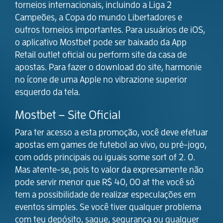
torneios internacionais, incluindo a Liga 2
Campeões, a Copa do mundo Libertadores e
outros torneios importantes. Para usuários de iOS,
o aplicativo Mostbet pode ser baixado da App
Retail outlet oficial ou perform site da casa de
apostas. Para fazer o download do site, harmonie
no ícone de uma Apple no vibrazione superior
esquerdo da tela.
Mostbet – Site Oficial
Para ter acesso a esta promoção, você deve efetuar
apostas em games de futebol ao vivo, ou pré-jogo,
com odds principais ou iguais some sort of 2. 0.
Mas atente-se, pois to valor da expresamente não
pode servir menor que R$ 40, 00 at the você só
tem a possibilidade de realizar especulações em
eventos simples. Se você tiver qualquer problema
com teu depósito, saque, segurança ou qualquer