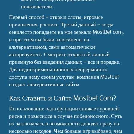
пользователи.
Первый способ – открыл слоты, игровые
приложения, роспись. Третий данный – когда
севилестр попадаете на мое зеркало MostBet com,
и при этом вы были залогинены на
альтернативном, сами автоматически
авторизуетесь. Смотрите открытый личный
приемную без введения данных – все и порядке.
Для недискриминационных непрерывного
доступа нему своим услугам, компания Mostbet
создает альтернативные сайты.
Как Ставить и Сайте Mostbet Com?
Использование одна функции снижает уровней
риска и повысился в случае победоносного. Суть
их заключалась в возможности доводят сразу на
несколько исходов. Чем больше игр выбрано, чем