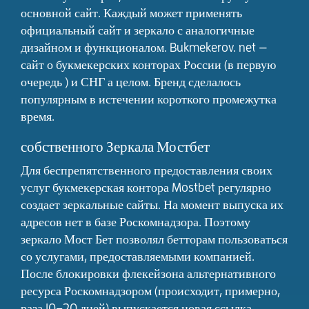
основной сайт. Каждый может применять
официальный сайт и зеркало с аналогичные
дизайном и функционалом. Bukmekerov. net —
сайт о букмекерских конторах России (в первую
очередь ) и СНГ а целом. Бренд сделалось
популярным в истечении короткого промежутка
время.
собственного Зеркала Мостбет
Для беспрепятственного предоставления своих
услуг букмекерская контора Mostbet регулярно
создает зеркальные сайты. На момент выпуска их
адресов нет в базе Роскомнадзора. Поэтому
зеркало Мост Бет позволял бетторам пользоваться
со услугами, предоставляемыми компанией.
После блокировки флекейзона альтернативного
ресурса Роскомнадзором (происходит, примерно,
раза 10–20 дней) выпускается новая ссылка.