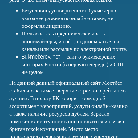
Безусловно, усовершенство букмекеров
выгоднее развивать онлайн-ставки, не
оформляя лицензию.
Пользователь предпочел скачивать
анонимайзеры, и софт, подписываться на
каналы или рассылку по электронной почте.
Bukmekerov. net — сайт о букмекерских
конторах России (в первую очередь ) и СНГ
же целом.
На данный данный официальный сайт Мостбет
стабильно занимает верхние строчки в рейтингах
лучших. В пользу БК говорит громадной
ассортимент мероприятий, услуги онлайн-казино,
а также наличие ресурсов дублей. Зеркало
поможет клиенту постоянно оставаться и связи с
бригантской компанией. Место место
пользователя сервиса или этом не существует