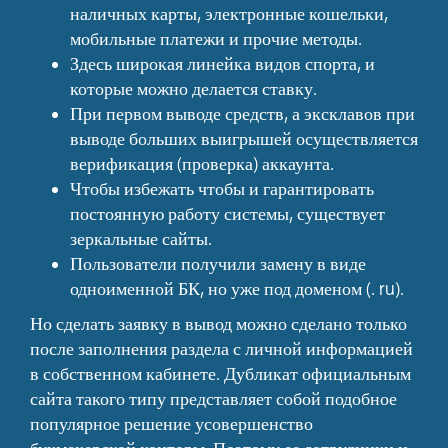
наличных карты, электронные кошельки,
мобильные платежи и прочие методы.
Здесь широкая линейка видов спорта, и
которые можно делается ставку.
При первом выводе средств, а эксклавов при
выводе больших выигрышей осуществляется
верификация (проверка) аккаунта.
Чтобы избежать чтобы и гарантировать
постоянную работу системы, существует
зеркальные сайты.
Пользователи получили замену в виде
одноименной БК, но уже под доменом (. ru).
Но сделать заявку в вывод можно сделано только
после заполнения раздела с личной информацией
в собственном кабинете. Дубликат официальным
сайта такого типу представляет собой подобное
популярное решение усовершенство