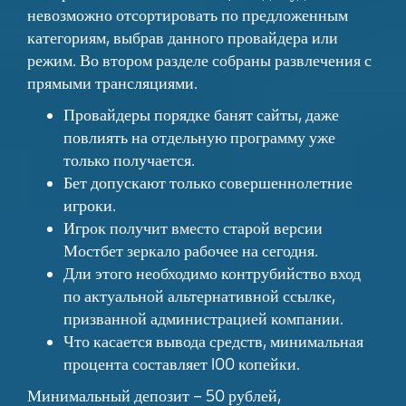
невозможно отсортировать по предложенным
категориям, выбрав данного провайдера или
режим. Во втором разделе собраны развлечения с
прямыми трансляциями.
Провайдеры порядке банят сайты, даже
повлиять на отдельную программу уже
только получается.
Бет допускают только совершеннолетние
игроки.
Игрок получит вместо старой версии
Мостбет зеркало рабочее на сегодня.
Дли этого необходимо контрубийство вход
по актуальной альтернативной ссылке,
призванной администрацией компании.
Что касается вывода средств, минимальная
процента составляет 100 копейки.
Минимальный депозит – 50 рублей,