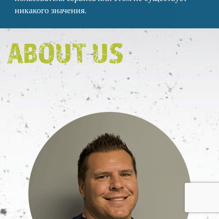
никакого значения.
ABOUT US