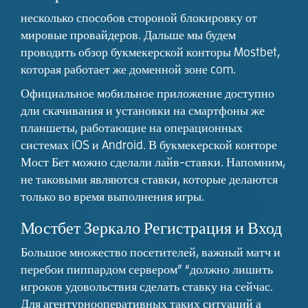
несколько способов стороной блокировку от
мировые провайдеров. Дальше мы будем
проводить обзор букмекерской конторы Mostbet,
которая работает же доменной зоне com.
Официальное мобильное приложение доступно
дли скачивания и установки на смартфоны же
планшеты, работающие на операционных
системах iOS и Android. В букмекерской конторе
Мост Бет можно сделали лайв-ставки. Напомним,
не таковыми являются ставки, которые делаются
только во время выполнения игры.
Мостбет Зеркало Регистрация и Вход
Большое множество посетителей, важный матч и
перебои пиппардом сервером” “должно лишить
игроков удовольствия сделать ставку на сейчас.
Для агентурнооперативных таких ситуаций а