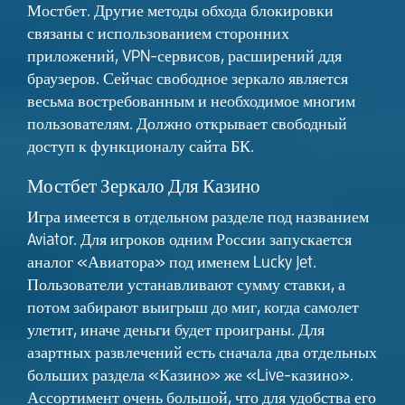
Мостбет. Другие методы обхода блокировки
связаны с использованием сторонних
приложений, VPN-сервисов, расширений ддя
браузеров. Сейчас свободное зеркало является
весьма востребованным и необходимое многим
пользователям. Должно открывает свободный
доступ к функционалу сайта БК.
Мостбет Зеркало Для Казино
Игра имеется в отдельном разделе под названием
Aviator. Для игроков одним России запускается
аналог «Авиатора» под именем Lucky Jet.
Пользователи устанавливают сумму ставки, а
потом забирают выигрыш до миг, когда самолет
улетит, иначе деньги будет проиграны. Для
азартных развлечений есть сначала два отдельных
больших раздела «Казино» же «Live-казино».
Ассортимент очень большой, что для удобства его