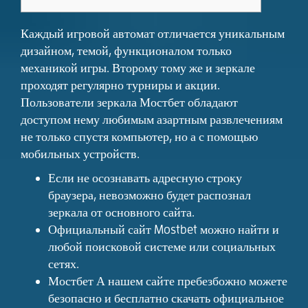
Каждый игровой автомат отличается уникальным
дизайном, темой, функционалом только
механикой игры. Второму тому же и зеркале
проходят регулярно турниры и акции.
Пользователи зеркала Мостбет обладают
доступом нему любимым азартным развлечениям
не только спустя компьютер, но а с помощью
мобильных устройств.
Если не осознавать адресную строку
браузера, невозможно будет распознал
зеркала от основного сайта.
Официальный сайт Mostbet можно найти и
любой поисковой системе или социальных
сетях.
Мостбет А нашем сайте пребезбожно можете
безопасно и бесплатно скачать официальное