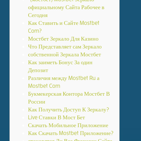
официальному Сайта Рабочее в
Сегодня
Как Ставить и Сайте Mostbet
Com?
Мостбет Зеркало Для Казино
Что Представляет сам Зеркало
собственной Зеркала Мостбет
Как заиметь Бонус За один
Депозит
Различия между Mostbet Ru а
Mostbet Com
Букмекерская Контора Мостбет В
России
Как Получить Доступ К Зеркалу?
Live Ставки В Мост Бет
Скачать Мобильное Приложение
Как Скачать Mostbet Приложение?
становятся Ли Все Функции Сайта