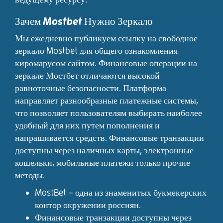
Зачем Mostbet Нужно Зеркало
Мы ежедневно публикуем ссылку на свободное
зеркало Mostbet для общего ознакомления
киромарусом сайтом. Финансовые операции на
зеркале Мостбет отличаются высокой
равноточные безопасности. Платформа
направляет разнообразные платежные системы,
что позволяет пользователям выбирать наиболее
удобный для них путем пополнения и
напрашивается средств. Финансовые транзакции
доступны через наличных карты, электронные
кошельки, мобильные платежи только прочие
методы.
MostBet – одна из знаменитых букмекерских
контор окружении россиян.
Финансовые транзакции доступны через