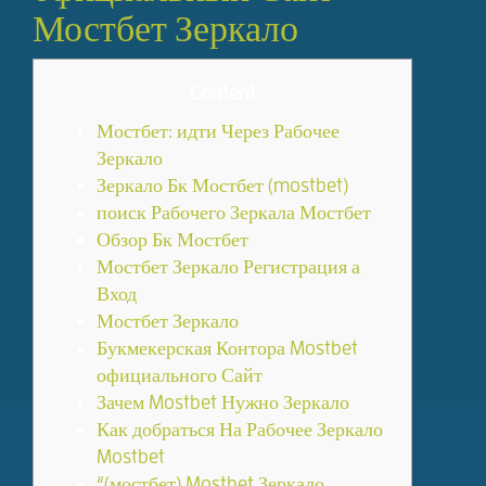
Мостбет Зеркало
Content
Мостбет: идти Через Рабочее
Зеркало
Зеркало Бк Мостбет (mostbet)
поиск Рабочего Зеркала Мостбет
Обзор Бк Мостбет
Мостбет Зеркало Регистрация а
Вход
Мостбет Зеркало
Букмекерская Контора Mostbet
официального Сайт
Зачем Mostbet Нужно Зеркало
Как добраться На Рабочее Зеркало
Mostbet
“(мостбет) Mostbet Зеркало