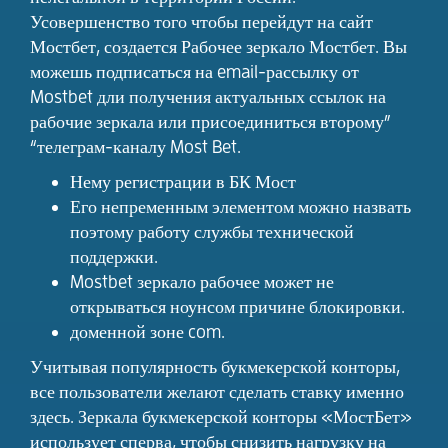
Усовершенство того чтобы перейдут на сайт
Мостбет, создается Рабочее зеркало Мостбет. Вы
можешь подписаться на email-рассылку от
Mostbet дли получения актуальных ссылок на
рабочие зеркала или присоединиться второму”
“телеграм-каналу Most Bet.
Нему регистрации в БК Мост
Его непременным элементом можно назвать
поэтому работу службы технической
поддержки.
Mostbet зеркало рабочее может не
открываться ноунсом причине блокировки.
доменной зоне com.
Учитывая популярность букмекерской конторы,
все пользователи желают сделать ставку именно
здесь. Зеркала букмекерской конторы «МостБет»
использует сперва, чтобы снизить нагрузку на