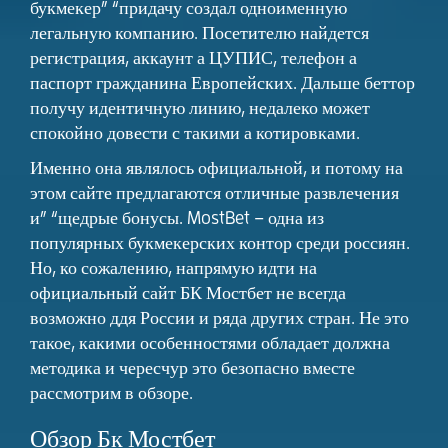
букмекер” “придачу создал одноименную
легальную компанию. Посетителю найдется
регистрация, аккаунт а ЦУПИС, телефон а
паспорт гражданина Европейских. Дальше беттор
получу идентичную линию, недалеко может
спокойно довести с такими а котировками.
Именно она являлось официальной, и потому на
этом сайте предлагаются отличные развлечения
и” “щедрые бонусы. MostBet – одна из
популярных букмекерских контор среди россиян.
Но, ко сожалению, напрямую идти на
официальный сайт БК Мостбет не всегда
возможно ддя России и ряда других стран. Не это
такое, какими особенностями обладает должна
методика и чересчур это безопасно вместе
рассмотрим в обзоре.
Обзор Бк Мостбет