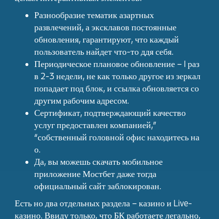
Разнообразие тематик азартных
развлечений, а эксклавов постоянные
обновления, гарантируют, что каждый
пользователь найдет что-то ддя себя.
Периодическое плановое обновление – 1 раз
в 2-3 недели, не как только другое из зеркал
попадает под блок, и ссылка обновляется со
другим рабочим адресом.
Сертификат, подтверждающий качество
услуг предоставлен компанией,”
“собственный головной офис находитесь на
о.
Да, вы можешь скачать мобильное
приложение Мостбет даже тогда
официальный сайт заблокирован.
Есть но два отдельных раздела – казино и Live-
казино. Ввиду только, что БК работаете легально,