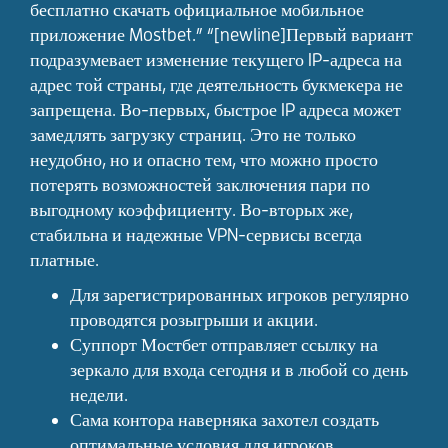
бесплатно скачать официальное мобильное
приложение Mostbet.” “[newline]Первый вариант
подразумевает изменение текущего IP-адреса на
адрес той страны, где деятельность букмекера не
запрещена. Во-первых, быстрое IP адреса может
замедлять загрузку страниц. Это не только
неудобно, но и опасно тем, что можно просто
потерять возможностей заключения пари по
выгодному коэффициенту. Во-вторых же,
стабильна и надежные VPN-сервисы всегда
платные.
Для зарегистрированных игроков регулярно
проводятся розыгрыши и акции.
Суппорт Мостбет отправляет ссылку на
зеркало для входа сегодня и в любой со день
недели.
Сама контора наверняка захотел создать
оптимальные условия для игроков.