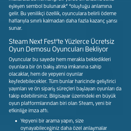
eşleşen sembol bulunarak” “oluştuğu anlamına
gelir. Bu yenilikçi özellik, oyunculara belirli ödeme
hatlarıyla sınırlı kalmadan daha fazla kazanç şansı
sunar.
Steam Next Fest’te Yüzlerce Ücretsiz
Oyun Demosu Oyuncuları Bekliyor
Oyuncular bu sayede hem merakla bekledikleri
oyunlara bir ön bakış atma imkanına sahip
olacaklar, hem de yepyeni oyunlar
keşfedebilecekler. Tüm bunlar haricinde geliştirici
yayınları ve ön sipariş süreçleri başlayan oyunları da
takip edebilirsiniz. Bilgisayar üzerindeki en büyük
oyun platformlarından biri olan Steam, yeni bir
etkinliğe imza attı.
Yepyeni bir arama yapın, size
oynayabileceğiniz daha özel anlaşmalar