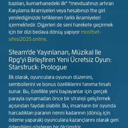
bazıları, kumarhanedeki ilk” “mevduatınızı artıran
Karşılama ikramiyeleri veya hesabınızı the girl
yenilediğinizde tetiklenen farklı ikramiyeleri
içermektedir. Diğerleri de seni harekete geçirmek
için bir dizi bedava dönüş yapıyor
mostbet-
sitesi2025.online
.
Steam’de Yayınlanan, Müzikal Ile
Rpg’yi Birleştiren Yeni Ücretsiz Oyun:
Starstruck: Prologue
İlk olarak, oyunculara oyunun düzenini,
sembollerini ve bonus özelliklerini tanıma fırsatı
sunar. Bu, özellikle yeni başlayanlar için gerçek
parayla oynamadan önce bir strateji geliştirmek
açısından faydalı olabilir. Bu, insanların bir oyunda
harcadıkları paranın nenni kadarının (dönüş için
ödeme yaparak) oyunculara kazançlarını olarak geri
ödendiğini gösteren bir ölçümdür.