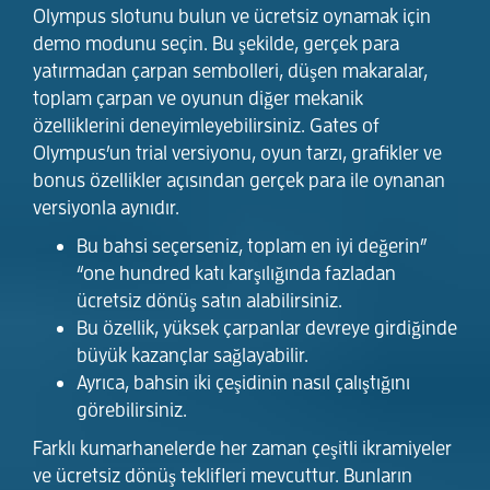
Olympus slotunu bulun ve ücretsiz oynamak için
demo modunu seçin. Bu şekilde, gerçek para
yatırmadan çarpan sembolleri, düşen makaralar,
toplam çarpan ve oyunun diğer mekanik
özelliklerini deneyimleyebilirsiniz. Gates of
Olympus’un trial versiyonu, oyun tarzı, grafikler ve
bonus özellikler açısından gerçek para ile oynanan
versiyonla aynıdır.
Bu bahsi seçerseniz, toplam en iyi değerin”
“one hundred katı karşılığında fazladan
ücretsiz dönüş satın alabilirsiniz.
Bu özellik, yüksek çarpanlar devreye girdiğinde
büyük kazançlar sağlayabilir.
Ayrıca, bahsin iki çeşidinin nasıl çalıştığını
görebilirsiniz.
Farklı kumarhanelerde her zaman çeşitli ikramiyeler
ve ücretsiz dönüş teklifleri mevcuttur. Bunların