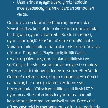
Üzerlerinde aşağıda verdiğimiz tabloda
inceleyebileceğiniz farklı çarpan sembolleri
vardır.
Online oyun sektöründe tanınmış bir isim olan
Sensible Play, bu slot ile online kumar dünyasında
bir başka başyapıt yaratmıştır. Bu slot makinesi,
oyuncuları güçlü Zeus’un hüküm sürdüğü, antik
Yunan mitolojisinden ilham alan mistik bir dünyaya
götürür. Pragmatic Play’in geliştirdiği Gates
regarding Olympus, görsel olarak etkileyici ve
sürükleyici bir slot oyunudur ve benzersiz empieza
heyecan verici bir oyun deneyimi sunar. “Her Yerde
Ödeme” mekanizması, düşen makaralar ve cömert
çarpanlar, her dönüşü tahmin edilemez ve
heyecanlı kılar. Yüksek volatilite ve etkileyici RTP,
oyunun cazibesini artırarak oyunculara önemli
kazançlar elde etme potansiyeli sunar. Birçok üst
düzey çevrimiçi kumarhane, bu slotu trial modunda