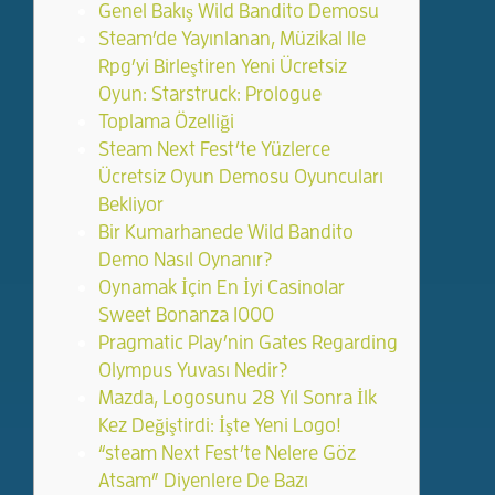
Genel Bakış Wild Bandito Demosu
Steam’de Yayınlanan, Müzikal Ile
Rpg’yi Birleştiren Yeni Ücretsiz
Oyun: Starstruck: Prologue
Toplama Özelliği
Steam Next Fest’te Yüzlerce
Ücretsiz Oyun Demosu Oyuncuları
Bekliyor
Bir Kumarhanede Wild Bandito
Demo Nasıl Oynanır?
Oynamak İçin En İyi Casinolar
Sweet Bonanza 1000
Pragmatic Play’nin Gates Regarding
Olympus Yuvası Nedir?
Mazda, Logosunu 28 Yıl Sonra İlk
Kez Değiştirdi: İşte Yeni Logo!
“steam Next Fest’te Nelere Göz
Atsam” Diyenlere De Bazı