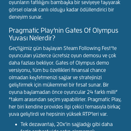
oyunların tatlılığını bambaşka bir seviyeye taşıyarak
görsel olarak canlı olduğu kadar ödüllendirici bir
deneyim sunar.
Pragmatic Play’nin Gates Of Olympus
Yuvası Nelerdir?
Geçtiğimiz gün başlayan Steam Following Fest’te
oyuncuları yüzlerce ücretsiz oyun demosu ve çok
daha fazlası bekliyor. Gates of Olympus demo
versiyonu, tüm bu özellikleri finansal chance
olmadan keşfetmenizi sağlar ve stratejinizi
geliştirmek için mükemmel bir fırsat sunar. Bir
oyuna başlamadan önce oyuncular 24 farklı milli”
“takım arasından seçim yapabilirler. Pragmatic Play,
her biri kendine provides ilgi çekici temasıyla birkaç
yuva geliştirdi ve hepsinin yüksek RTP’leri var.
Tek dezavantajı, 20x’in sağladığı gibi daha